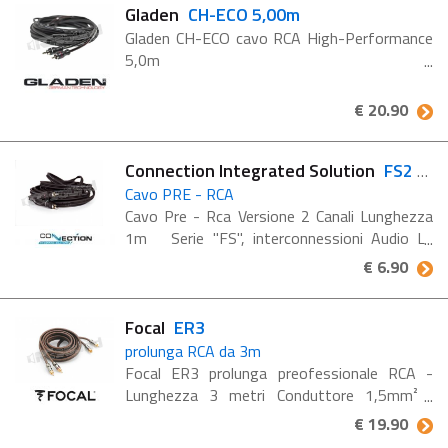
Gladen
CH-ECO 5,00m
Gladen CH-ECO cavo RCA High-Performance
5,0m
€ 20.90
Connection Integrated Solution
FS2 100.2
Cavo PRE - RCA
Cavo Pre - Rca Versione 2 Canali Lunghezza
1m Serie "FS", interconnessioni Audio La
guaina di rivestimento Soft Touch rende il
€ 6.90
cavo al tatto e ne migliora la flessibilità UCS,
...
Focal
ER3
prolunga RCA da 3m
Focal ER3 prolunga preofessionale RCA -
Lunghezza 3 metri Conduttore 1,5mm²
Caratteristiche ER3 Cavo stereo ad alte
€ 19.90
prestazioni per amplificatori. 100% conduttori