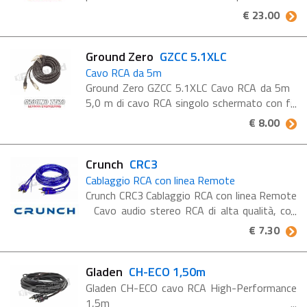
1.0X-TP di Ground Zero - un cavo cinch di
€ 23.00
qualità di cui nessun sistema audio dovrebbe
fare a meno! Con una lunghezza ...
Ground Zero
GZCC 5.1XLC
Cavo RCA da 5m
Ground Zero GZCC 5.1XLC Cavo RCA da 5m
5,0 m di cavo RCA singolo schermato con fili
intrecciati Cavo RCA stereo Schermato
€ 8.00
Connettore angolato su un lato Lunghezza 5
m ...
Crunch
CRC3
Cablaggio RCA con linea Remote
Crunch CRC3 Cablaggio RCA con linea Remote
Cavo audio stereo RCA di alta qualità, con
doppia schermatura, ritorto, incl. filo remoto
€ 7.30
da 0,2 mm², lunghezza 3,00 m
Gladen
CH-ECO 1,50m
Gladen CH-ECO cavo RCA High-Performance
1,5m