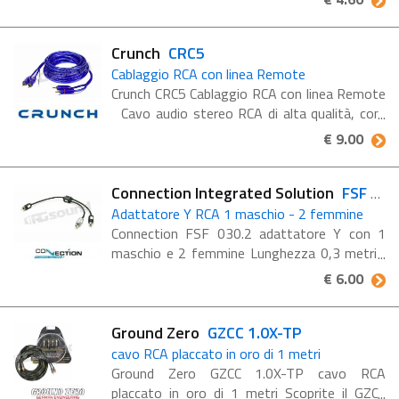
lunghezza 0,50 m
Crunch
CRC5
Cablaggio RCA con linea Remote
Crunch CRC5 Cablaggio RCA con linea Remote
Cavo audio stereo RCA di alta qualità, com
doppia schermatura, ritorto, incl. filo remoto
€ 9.00
da 0,2 mm², lunghezza 5,00 m
Connection Integrated Solution
FSF 030.2
Adattatore Y RCA 1 maschio - 2 femmine
Connection FSF 030.2 adattatore Y con 1
maschio e 2 femmine Lunghezza 0,3 metri
Serie "FS" interconnessioni audio High Value
€ 6.00
La guaina di rivestimento Soft Touch rende il
cavo ...
Ground Zero
GZCC 1.0X-TP
cavo RCA placcato in oro di 1 metri
Ground Zero GZCC 1.0X-TP cavo RCA
placcato in oro di 1 metri Scoprite il GZCC