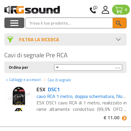
0
FILTRA LA RICERCA
Cavi di segnale Pre RCA
Ordina per
<
Cablaggi e accessori
Cavi di segnale
ESX
DSC1
cavo RCA 1 metro, doppia schermatura, filo in rame OFC
ESX DSC1 cavo RCA di 1 metro, realizzato in
rame altamente conduttivo (99,9% OFC)
Cavo prolunga RCA (nero) Doppia
€ 11.00
schermatura Filo di rame 99,9% OFC
Connettori placcati oro Alloggiamenti ...