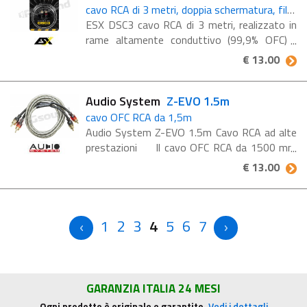
cavo RCA di 3 metri, doppia schermatura, filo in rame OFC
ESX DSC3 cavo RCA di 3 metri, realizzato in
rame altamente conduttivo (99,9% OFC)
Cavo prolunga RCA (nero) Doppia
€ 13.00
schermatura Filo di rame 99,9% OFC
Connettori placcati oro Alloggiamenti ...
Audio System
Z-EVO 1.5m
cavo OFC RCA da 1,5m
Audio System Z-EVO 1.5m Cavo RCA ad alte
prestazioni Il cavo OFC RCA da 1500 mm
per un suono potente
€ 13.00
1
2
3
4
5
6
7
GARANZIA ITALIA 24 MESI
Ogni prodotto è originale e garantito.
Vedi i dettagli