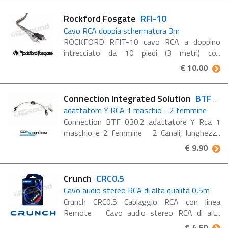
senza ossigeno ...
Rockford Fosgate
RFI-10
Cavo RCA doppia schermatura 3m
ROCKFORD RFIT-10 cavo RCA a doppino
intrecciato da 10 piedi (3 metri) con
schermatura esterna intrecciata Cavo RCA a
€ 10.00
doppia schermatura da 3m, 100% rame senza
ossigeno (OFC). Estremità ...
Connection Integrated Solution
BTF 030.2
adattatore Y RCA 1 maschio - 2 femmine
Connection BTF 030.2 adattatore Y Rca 1
maschio e 2 femmine 2 Canali, lunghezza
cavo 30 cm Serie "BT", interconnnnesioni
€ 9.90
Audio ad alta efficienza e versalità La ...
Crunch
CRC0.5
Cavo audio stereo RCA di alta qualità 0,5m
Crunch CRC0.5 Cablaggio RCA con linea
Remote Cavo audio stereo RCA di alta
qualità, doppia schermatura, intrecciato,
€ 4.60