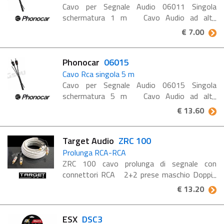
Cavo per Segnale Audio 06011 Singola
schermatura 1 m Cavo Audio ad alta
efficienza per sistemi Hi-FI Singola
€ 7.00
Schermatura Lunghezza: 1 m
Phonocar
06015
Cavo Rca singola 5 m
Cavo per Segnale Audio 06015 Singola
schermatura 5 m Cavo Audio ad alta
efficienza per sistemi Hi-Fi Singola
€ 13.60
Schermatura Lunghezza: 5 m
Target Audio
ZRC 100
Prolunga RCA-RCA
ZRC 100 cavo prolunga di segnale con
connettori RCA 2+2 prese maschio Doppia
schermatura Rame OFC Calza metallica
€ 13.20
intrecciata con filo capillare da 0.12 mm
Lunghezza cavo 100 cm.
ESX
DSC3