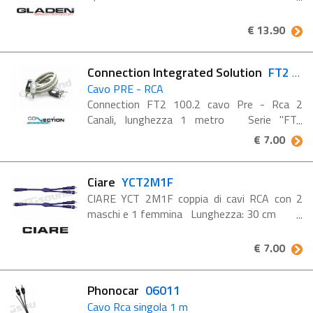
€ 13.90
Connection Integrated Solution
FT2 100.2
Cavo PRE - RCA
Connection FT2 100.2 cavo Pre - Rca 2
Canali, lunghezza 1 metro Serie "FT",
interconnessione Audio Guaina di
€ 7.00
rivestimento esterno ad elevata trasparenza
La coppia di conduttori ...
Ciare
YCT2M1F
CIARE YCT 2M1F coppia di cavi RCA con 2
maschi e 1 femmina Lunghezza: 30 cm
€ 7.00
Phonocar
06011
Cavo Rca singola 1 m