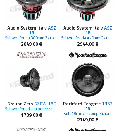
Audio System Italy
ASZ
Audio System Italy
ASZ
15
18
Subwoofer da 380mm 2x1ohm 2x8000w rms
Subwoofer da 470mm 2x1 Ohm 2x8000 W RMS
2849,00 €
2944,00 €
Ground Zero
GZPW 18C
Rockford Fosgate
T3S2
19
Subwoofer ad alta potenza da 18"
sub 48cm per competizioni
1709,00 €
2349,00 €