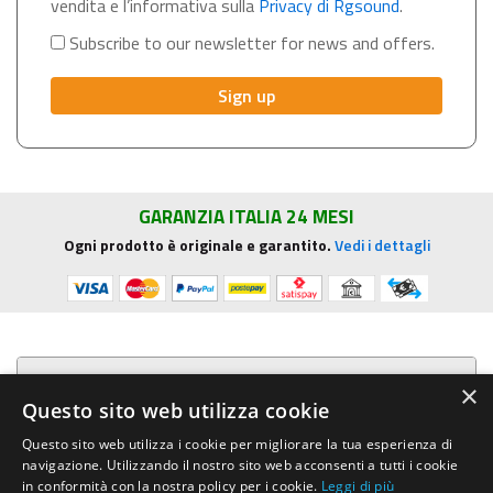
vendita e l’informativa sulla
Privacy di Rgsound
.
Subscribe to our newsletter for news and offers.
GARANZIA ITALIA 24 MESI
Ogni prodotto è originale e garantito.
Vedi i dettagli
Presentazione aziendale
×
Questo sito web utilizza cookie
Acquista su R.G. Sound
Questo sito web utilizza i cookie per migliorare la tua esperienza di
navigazione. Utilizzando il nostro sito web acconsenti a tutti i cookie
Trasparenza e sicurezza
in conformità con la nostra policy per i cookie.
Leggi di più