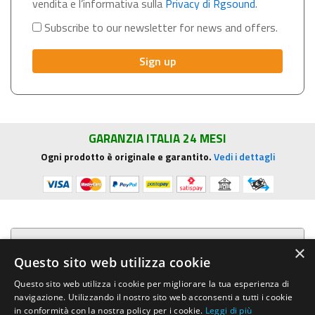
vendita e l’informativa sulla
Privacy di Rgsound
.
Subscribe to our newsletter for news and offers.
GARANZIA ITALIA 24 MESI
Ogni prodotto è originale e garantito.
Vedi i dettagli
Presentazione aziendale
×
Questo sito web utilizza cookie
Acquista su R.G. Sound
Questo sito web utilizza i cookie per migliorare la tua esperienza di
navigazione. Utilizzando il nostro sito web acconsenti a tutti i cookie
Trasparenza e sicurezza
in conformità con la nostra policy per i cookie.
Leggi di più