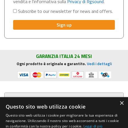
vendita e l’informativa sulla
Privacy di Rgsound
.
Subscribe to our newsletter for news and offers.
GARANZIA ITALIA 24 MESI
Ogni prodotto è originale e garantito.
Vedi i dettagli
Presentazione aziendale
×
Questo sito web utilizza cookie
Acquista su R.G. Sound
Questo sito web utilizza i cookie per migliorare la tua esperienza di
navigazione. Utilizzando il nostro sito web acconsenti a tutti i cookie
Trasparenza e sicurezza
in conformità con la nostra policy per i cookie.
Leggi di più