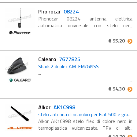
L'antenna 7677155 è compatta ...
Phonocar
08224
Phonocar 08224 antenna elettrica
automatica universale con stelo nero
intercambiabile. Silenziosa, forza Estensione
4 KG.
€ 95.20
Calearo
7677825
Shark 2 duplex AM-FM/GNSS
...
€ 94.30
Alkor
AK1C998
stelo antenna di ricambio per Fiat 500 e gruppo FCA Alfa FIAT Lancia dal 2015
Alkor AK1C998 stelo flex di colore nero in
termoplastica vulcanizzata TPV di alta
qualità con base ovale, adatta a tutte le auto
€ 10.70