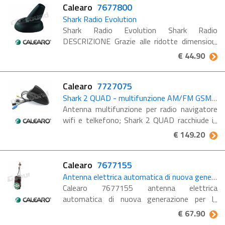
Calearo
7677800
Shark Radio Evolution
Shark Radio Evolution Shark Radio
DESCRIZIONE Grazie alle ridotte dimensioni
l'antenna Shark Radio è l'ideale per risolvere i
€ 44.90
problemi che un'asta tradizionale
normalmente comporta, ...
Calearo
7727075
Shark 2 QUAD - multifunzione AM/FM GSM-UMTS GPS WIFI
Antenna multifunzione per radio navigatore
wifi e telkefono; Shark 2 QUAD racchiude in
un unico prodotto le funzioni: AM-FM / WIFI
€ 149.20
/ GSM / UMTS / GPS DATI TECNICI: Cavo
GSM : RG58 L = 5 m ...
Calearo
7677155
Antenna elettrica automatica di nuova generazione
Calearo 7677155 antenna elettrica
automatica di nuova generazione per la
ricezione della radio analogica AM/FM, asta di
€ 67.90
colore nero. Tipo di connettore : DIN M