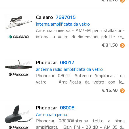
recenti del gruppo FCA. Lunghezza stelo :
130 MM. Base ...
Calearo
7697015
interna amplificata da vetro
Antenna universale AM/FM per installazione
interna a vetro di dimensioni ridotte con
amplificazione sia per la banda AM che per la
€ 31.50
banda FM DATI TECNICI Cavo AM/FM : L =
2,4 m / Z = 150 ...
Phonocar
08012
antenna radio amplificata da vetro
Phonocar 08012 Antenna Amplificata da
vetro Amplificata da vetro con led
Collocazione interna Gain FM 20 dB-AM 35
€ 15.40
dB Dimensione 140 x 18 x 18 mm. Lunghezza
cavo 2,30 m DIN Conf. ...
Phonocar
08008
Antenna a pinna
Phonocar 08008Antenna tetto a pinna
amplificata Gain FM - 20 dB - AM 35 dB