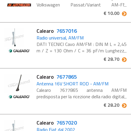
Volkswagen Passat/Variant AM-FM
Automelody Stelo Nero
€ 10.00
Calearo
7657016
Radio universal, AM/FM
DATI TECNICI Cavo AM/FM : DIN M L = 2,45
m / Z = 130 Ohm / C = 36 pF/m Lunghezza
asta : 41 cm Inclinazione asta : 0-90° Misure
€ 28.70
d'ingombro (LxB) : 4,2x3,7 Installazione a
tetto : foro 10,2 ...
Calearo
7677865
Antenna 16V SHORT ROD - AM/FM
Calearo 7677865 antenna AM/FM
predisposta per la ricezione della radio digitale
DAB/DAB+. La speciale asta unisce i
€ 28.20
vantaggi di una lunghezza ridotta alla
garanzia di prestazioni elevate per tutte ...
Calearo
7657020
Radio Fiat dal 2002