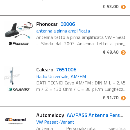
Lunghezza 450 cm - Din Conf. 1 pz. x
€ 53.00
phonocar 08008
Phonocar
08006
antenna a pinna amplificata
Antenna tetto a pinna amplificata VW - Seat
- Skoda dal 2003 Antenna tetto a pinna
amplificata Gain FM - 20 dB - AM 35 dB
€ 49.40
Conf. 1 pz. VOLSWAGEN-SEAT-SKODA ‘03>
...
Calearo
7651006
Radio Universale, AM/FM
DATI TECNICI Cavo AM/FM : DIN M L = 2,45
m / Z = 130 Ohm / C = 36 pF/m Lunghezza
asta : 85 cm Inclinazione asta : 0-90° Misure
€ 31.70
d'ingombro (LxB) : 4,2x3,7 Installazione a
tetto : foro 10,2 ...
Automelody
AA/PASS Antenna Personalizzata
VW Passat-Variant
Antenna Personalizzata specifica