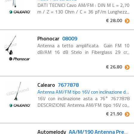
DATI TECNICI Cavo AM/FM : DIN M L = 2,70
m / Z = 130 Ohm / C = 36 pF/m Lunghezza
asta : 41 cm Inclinazione asta : 0-90° Misure
€ 28.00
d'ingombro (LxB) : 4,2x3,7 Installazione a
tetto : foro 10,2 ...
Phonocar
08009
Antenna a tetto amplificata Gain FM 10
dB/AM 16 dB Stelo in Fiberglass 29 cm
Inclinazione 60° - 500 cm. - Piedino Conf. 1
pz ALFA - CITROËN - FIAT- LANCIA- ...
€ 26.80
Calearo
7677878
Antenna AM/FM tipo 16V con inclinazione dell'asta di 76°
16V con inclinazione asta a 76° 7677878
DESCRIZIONE Antenna AM/FM tipo 16V con
inclinazione dell'asta di 76°. APPLICAZIONI
€ 21.90
AUDI Fiat Lancia Seat Volvo Volkswagen
DATI TECNICI ref. ...
Automelody
AA/M/190 Antenna Predisposizione