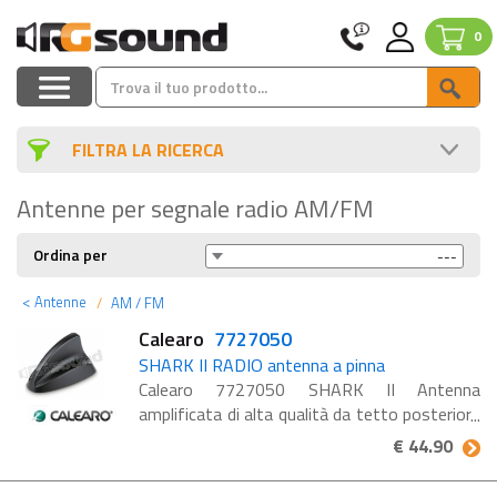
0
FILTRA LA RICERCA
Antenne per segnale radio AM/FM
Ordina per
<
Antenne
AM / FM
Calearo
7727050
SHARK II RADIO antenna a pinna
Calearo 7727050 SHARK II Antenna
amplificata di alta qualità da tetto posteriore
della linea Shark 2 con funzione radio AM/FM
€ 44.90
- senza cavo prolunga. DATI TECNICI:
Connettore AM/FM : HC97 ...