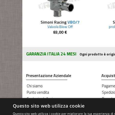
Simoni Racing
VBO/7
S
Valvola Blow Off
pro
83,00 €
GARANZIA ITALIA 24 MESI
Ogni prodotto è origi
Presentazione Aziendale
Acquist
Chi siamo
Pagame
Punto vendita
Spedizi
Centro installazione
Prenota
Blog RG Sound
Coupon
Questo sito web utilizza cookie
Servizio Oscuramento vetri
Questo sito web utilizza i cookie per migliorare la tua esperienza di 