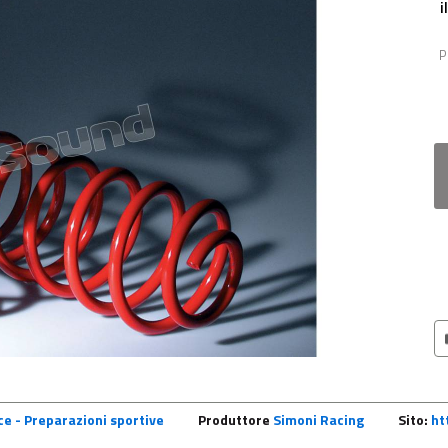
i
P
e - Preparazioni sportive
Produttore
Simoni Racing
Sito:
ht