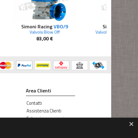
Simoni Racing
VBO/9
Simoni Racing
V
Valvola Blow Off
Valvola Pop Off meccan
83,00 €
124,00 €
Area Clienti
Contatti
Assistenza Clienti
Estensione garanzia
×