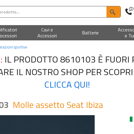
ificatori
Cavi e
Accesso
Batterie
ocessori
Accessori
e Tu
arazioni sportive
:
IL PRODOTTO 8610103 È FUORI
ITARE IL NOSTRO SHOP PER SCOPRI
CLICCA QUI!
103
Molle assetto Seat Ibiza