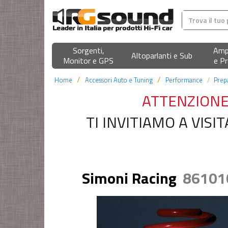
Sorgenti,
Ampl
Altoparlanti e Sub
Monitor e GPS
e Pr
Home
Accessori Auto e Tuning
Performance
Prep
ATTENZIONE
TI INVITIAMO A VIS
Simoni Racing
8610