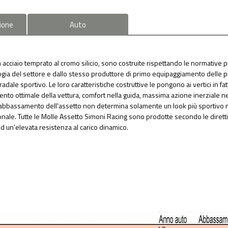
ione
Auto
 acciaio temprato al cromo silicio, sono costruite rispettando le normative pi
logia del settore e dallo stesso produttore di primo equipaggiamento delle 
e sportivo. Le loro caratteristiche costruttive le pongono ai vertici in fatto d
o ottimale della vettura, comfort nella guida, massima azione inerziale nella 
 L'abbassamento dell'assetto non determina solamente un look più sportivo 
zionale. Tutte le Molle Assetto Simoni Racing sono prodotte secondo le diret
d un'elevata resistenza al carico dinamico.