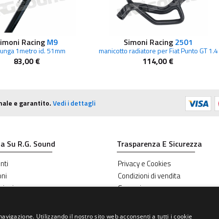
imoni Racing
M9
Simoni Racing
2501
lunga 1metro id. 51mm
manicotto radiatore per Fiat Punto GT 1.4
83,00 €
114,00 €
nale e garantito.
Vedi i dettagli
a Su R.G. Sound
Trasparenza E Sicurezza
nti
Privacy e Cookies
oni
Condizioni di vendita
zioni
Garanzie
navigazione. Utilizzando il nostro sito web acconsenti a tutti i cookie