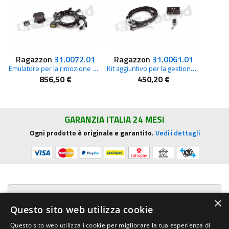
Ragazzon
31.0072.01
Ragazzon
31.0061.01
Emulatore per la rimozione del catalizzatore e degli OPF per Audi e Cupra
Kit aggiuntivo per la gestione dell’apertura delle valvole tramite telecomando per Audi e Cupra
856,50 €
450,20 €
GARANZIA ITALIA 24 MESI
Ogni prodotto è originale e garantito.
Vedi i dettagli
Presentazione aziendale
×
Questo sito web utilizza cookie
Acquista su R.G. Sound
Questo sito web utilizza i cookie per migliorare la tua esperienza di