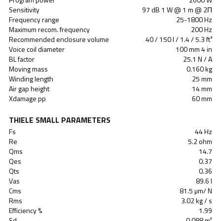
Sensitivity
97 dB 1 W @ 1 m @ 2Π
Frequency range
25-1800 Hz
Maximum recom. frequency
200 Hz
Recommended enclosure volume
40 / 150 l / 1.4 / 5.3 ft³
Voice coil diameter
100 mm 4 in
BL factor
25.1 N / A
Moving mass
0.160 kg
Winding length
25 mm
Air gap height
14 mm
Xdamage pp
60 mm
THIELE SMALL PARAMETERS
Fs
44 Hz
Re
5.2 ohm
Qms
14.7
Qes
0.37
Qts
0.36
Vas
89.6 l
Cms
81.5 µm/ N
Rms
3.02 kg / s
Efficiency %
1.99
Sd
0.088 m²