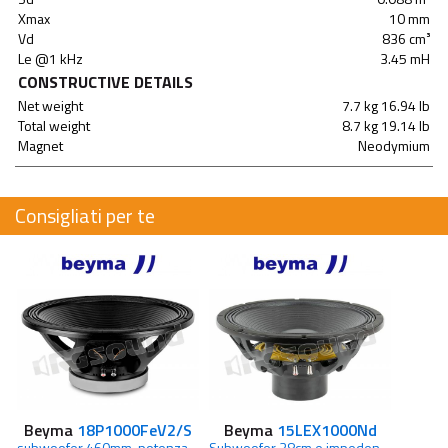
Xmax
10 mm
Vd
836 cm³
Le @1 kHz
3.45 mH
CONSTRUCTIVE DETAILS
Net weight
7.7 kg 16.94 lb
Total weight
8.7 kg 19.14 lb
Magnet
Neodymium
Consigliati per te
Beyma
18P1000FeV2/S
Beyma
15LEX1000Nd
subwoofer 460mm, potenza AES 1200 Watt
Subwoofer 38cm e impedenza 8 Ohm