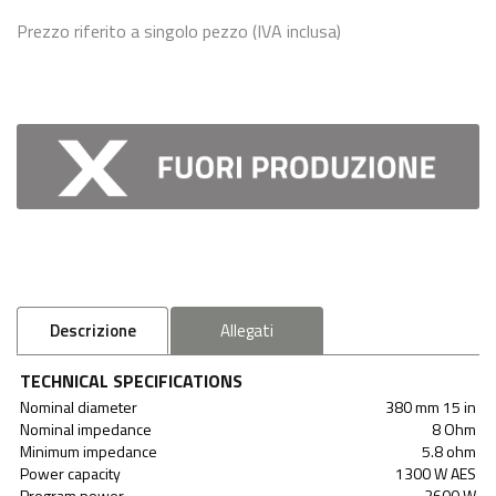
Prezzo riferito a singolo pezzo (IVA inclusa)
Descrizione
Allegati
TECHNICAL SPECIFICATIONS
Nominal diameter
380 mm 15 in
Nominal impedance
8 Ohm
Minimum impedance
5.8 ohm
Power capacity
1300 W AES
Program power
2600 W