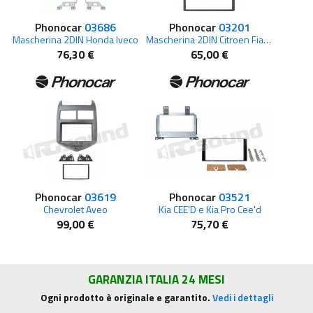
Phonocar
03686
Phonocar
03201
Mascherina 2DIN Honda Iveco
Mascherina 2DIN Citroen Fiat Peugeot
76,30 €
65,00 €
Phonocar
03619
Phonocar
03521
Chevrolet Aveo
Kia CEE'D e Kia Pro Cee'd
99,00 €
75,70 €
GARANZIA ITALIA 24 MESI
Ogni prodotto è originale e garantito.
Vedi i dettagli