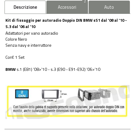
2
Descrizione
Accessori
Auto
Kit di fissaggio per autoradio Doppio DIN BMW sS1 dal '08 al '10 -
S.3 dal '06 al '10
Adattatori per vano autoradio
Colore Nero
Senza navy e interruttore
Conf. 1 Set
BMW
s.1 (E81) ‘08>’10 - s.3 (E90 - E91-E92) ‘06>’10