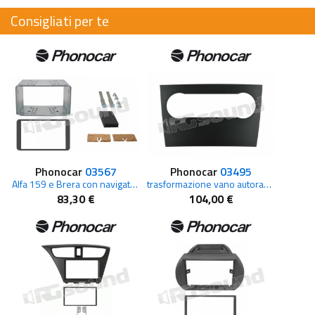
Consigliati per te
Phonocar
03567
Phonocar
03495
Alfa 159 e Brera con navigatore originale
trasformazione vano autoradio Mercedes da 1 a 2 Din
83,30 €
104,00 €