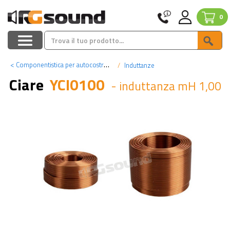
0
<
Componentistica per autocostruzione hi-fi
Induttanze
Ciare
YCI0100
- induttanza mH 1,00