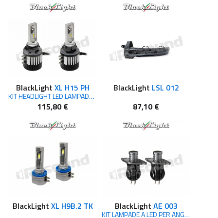
BlackLight
XL H15 PH
BlackLight
LSL 012
KIT HEADLIGHT LED LAMPADE H15 12V 5700K CHIP LUXEON
115,80 €
87,10 €
BlackLight
XL H9B.2 TK
BlackLight
AE 003
KIT LAMPADE A LED PER ANGEL EYES BMW MOD. CON PIASTRA 8 FORI