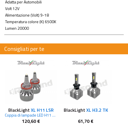
Adatta per Automobili
Volt 12V
Alimentazione (Volt) 9-18
Temperatura colore (K) 6500K
Lumen 20000
Consigliati per te
BlackLight
XL H11 LSR
BlackLight
XL H3.2 TK
Coppia di lampade LED H11 solo per fari lenticolari. 6.500k 28.000 LUX 55 W 12V
120,60 €
61,70 €