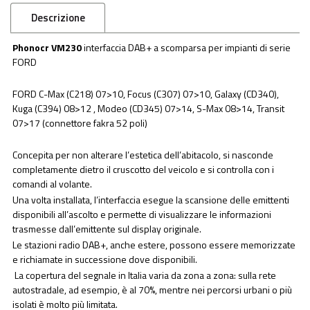
Descrizione
Phonocr VM230
interfaccia DAB+ a scomparsa per impianti di serie
FORD
FORD C-Max (C218) 07>10, Focus (C307) 07>10, Galaxy (CD340),
Kuga (C394) 08>12 , Modeo (CD345) 07>14, S-Max 08>14, Transit
07>17 (connettore fakra 52 poli)
Concepita per non alterare l’estetica dell’abitacolo, si nasconde
completamente dietro il cruscotto del veicolo e si controlla con i
comandi al volante.
Una volta installata, l’interfaccia esegue la scansione delle emittenti
disponibili all’ascolto e permette di visualizzare le informazioni
trasmesse dall’emittente sul display originale.
Le stazioni radio DAB+, anche estere, possono essere memorizzate
e richiamate in successione dove disponibili.
La copertura del segnale in Italia varia da zona a zona: sulla rete
autostradale, ad esempio, è al 70%, mentre nei percorsi urbani o più
isolati è molto più limitata.