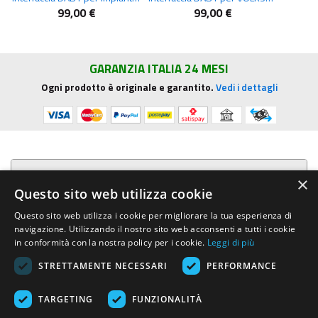
99,00 €
99,00 €
GARANZIA ITALIA 24 MESI
Ogni prodotto è originale e garantito.
Vedi i dettagli
Presentazione aziendale
×
Questo sito web utilizza cookie
Acquista su R.G. Sound
Questo sito web utilizza i cookie per migliorare la tua esperienza di
navigazione. Utilizzando il nostro sito web acconsenti a tutti i cookie
Trasparenza e sicurezza
in conformità con la nostra policy per i cookie.
Leggi di più
STRETTAMENTE NECESSARI
PERFORMANCE
Area Clienti
TARGETING
FUNZIONALITÀ
R.G. Sound di Rosini Guido
- Via E.Mattei, 4 - 53041 ASCIANO (Siena)