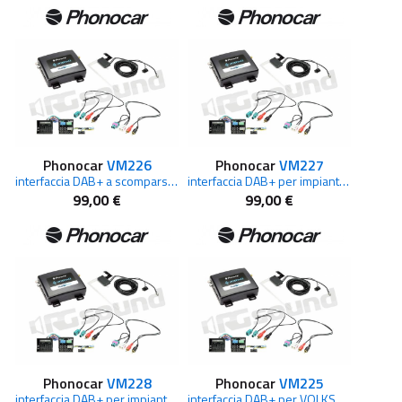
Phonocar
VM226
Phonocar
VM227
interfaccia DAB+ a scomparsa per VOLKSWAGEN
interfaccia DAB+ per impianti di serie AUDI A3, TT
99,00 €
99,00 €
Phonocar
VM228
Phonocar
VM225
interfaccia DAB+ per impianti di serie AUDI
interfaccia DAB+ per VOLKSWAGEN,SKODA, SEAT