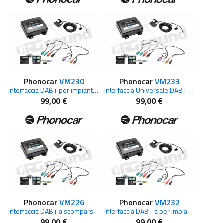
Phonocar
VM230
Phonocar
VM233
interfaccia DAB+ per impianti di serie FORD
interfaccia Universale DAB+ per impianti di serie MERCEDES Vito
99,00 €
99,00 €
Phonocar
VM226
Phonocar
VM232
interfaccia DAB+ a scomparsa per VOLKSWAGEN
interfaccia DAB+ a per impianti di serie FORD Sync 2 / Sync 3
99,00 €
99,00 €