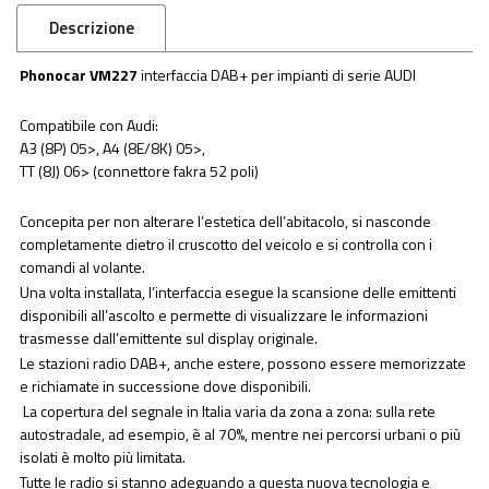
Descrizione
Phonocar VM227
interfaccia DAB+ per impianti di serie AUDI
Compatibile con Audi:
A3 (8P) 05>, A4 (8E/8K) 05>,
TT (8J) 06> (connettore fakra 52 poli)
Concepita per non alterare l’estetica dell’abitacolo, si nasconde
completamente dietro il cruscotto del veicolo e si controlla con i
comandi al volante.
Una volta installata, l’interfaccia esegue la scansione delle emittenti
disponibili all’ascolto e permette di visualizzare le informazioni
trasmesse dall’emittente sul display originale.
Le stazioni radio DAB+, anche estere, possono essere memorizzate
e richiamate in successione dove disponibili.
La copertura del segnale in Italia varia da zona a zona: sulla rete
autostradale, ad esempio, è al 70%, mentre nei percorsi urbani o più
isolati è molto più limitata.
Tutte le radio si stanno adeguando a questa nuova tecnologia e