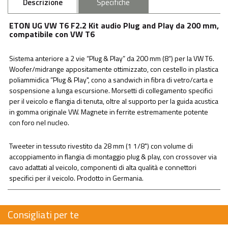
Descrizione
Specifiche
ETON UG VW T6 F2.2 Kit audio Plug and Play da 200 mm,
compatibile con VW T6
Sistema anteriore a 2 vie “Plug & Play” da 200 mm (8“) per la VW T6.
Woofer/midrange appositamente ottimizzato, con cestello in plastica
poliammidica ”Plug & Play", cono a sandwich in fibra di vetro/carta e
sospensione a lunga escursione. Morsetti di collegamento specifici
per il veicolo e flangia di tenuta, oltre al supporto per la guida acustica
in gomma originale VW. Magnete in ferrite estremamente potente
con foro nel nucleo.
Tweeter in tessuto rivestito da 28 mm (1 1/8") con volume di
accoppiamento in flangia di montaggio plug & play, con crossover via
cavo adattati al veicolo, componenti di alta qualità e connettori
specifici per il veicolo. Prodotto in Germania.
Consigliati per te