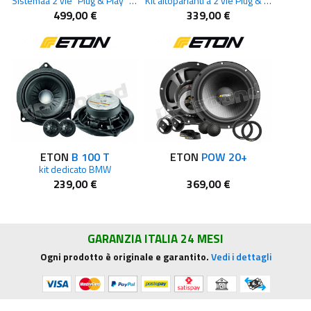
Sistemaa 2 vie “Plug & Play” di ultima generazione per BMW
Kit altoparlanti a 2 vie Plug & Play per BMW
499,00 €
339,00 €
ETON
B 100 T
ETON
POW 20+
kit dedicato BMW
239,00 €
369,00 €
GARANZIA ITALIA 24 MESI
Ogni prodotto è originale e garantito.
Vedi i dettagli