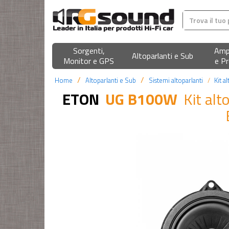
Sorgenti,
Ampl
Altoparlanti e Sub
Monitor e GPS
e Pr
Home
Altoparlanti e Sub
Sistemi altoparlanti
Kit a
ETON
UG B100W
Kit alt