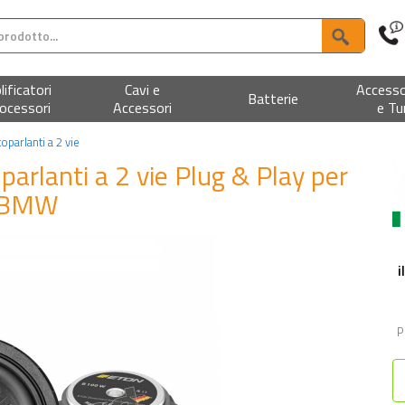
ificatori
Cavi e
Accesso
Batterie
ocessori
Accessori
e Tu
ltoparlanti a 2 vie
oparlanti a 2 vie Plug & Play per
BMW
i
P