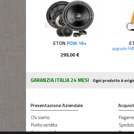
ETON
POW 16+
E
299,00 €
GARANZIA ITALIA 24 MESI
Ogni prodotto è origi
Presentazione Aziendale
Acquist
Chi siamo
Pagame
Punto vendita
Spedizi
Centro installazione
Prenota