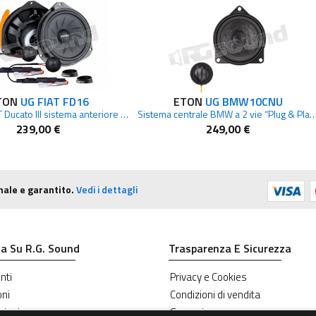
TON
UG FIAT FD16
ETON
UG BMW10CNU
upgrade FIAT Ducato III sistema anteriore a 2 vie
Sistema centrale BMW a 2 vie “Plug & Play” di ultima
239,00 €
249,00 €
nale e garantito.
Vedi i dettagli
a Su R.G. Sound
Trasparenza E Sicurezza
nti
Privacy e Cookies
oni
Condizioni di vendita
zioni
Garanzie