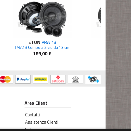
ETON
PRA 13
ETON
PRO 
 generazione
PRA13 Compo a 2 vie da 13 cm
189,00 €
399,00 €
Area Clienti
Contatti
Assistenza Clienti
Estensione garanzia