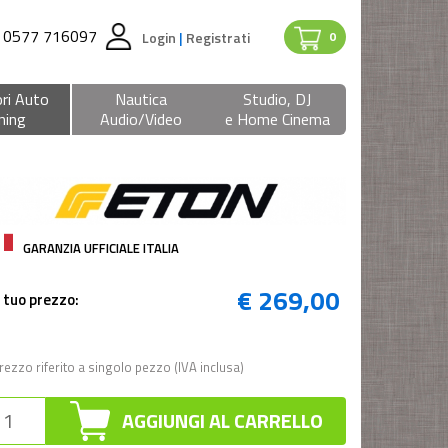
0577 716097
Login
|
Registrati
0
ri Auto
Nautica
Studio, DJ
ning
Audio/Video
e Home Cinema
GARANZIA UFFICIALE ITALIA
€ 269,00
l tuo prezzo:
rezzo riferito a singolo pezzo (IVA inclusa)
AGGIUNGI AL CARRELLO