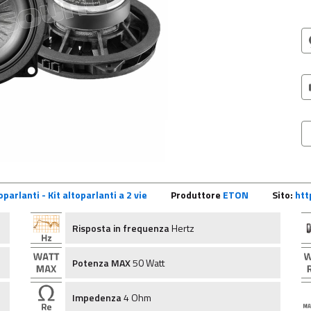
parlanti - Kit altoparlanti a 2 vie
Produttore
ETON
Sito:
htt
Risposta in frequenza
Hertz
Potenza MAX
50 Watt
Impedenza
4 Ohm