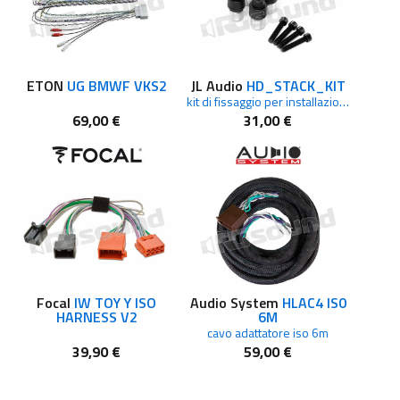
ETON
UG BMWF VKS2
JL Audio
HD_STACK_KIT
kit di fissaggio per installazioni multiple di amplificatori HD e MHD
69,00 €
31,00 €
Focal
IW TOY Y ISO
Audio System
HLAC4 IS0
HARNESS V2
6M
cavo adattatore iso 6m
39,90 €
59,00 €