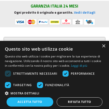
GARANZIA ITALIA 24 MESI
Ogni prodotto è originale e garantito.
Vedi i dettagli
Presentazione aziendale
×
Questo sito web utilizza cookie
Acquista su R.G. Sound
Questo sito web utilizza i cookie per migliorare la tua esperienza di
navigazione. Utilizzando il nostro sito web acconsenti a tutti i cookie
Trasparenza e sicurezza
in conformità con la nostra policy per i cookie.
Leggi di più
STRETTAMENTE NECESSARI
PERFORMANCE
Area Clienti
TARGETING
FUNZIONALITÀ
R.G. Sound di Rosini Guido
- Via E.Mattei, 4 - 53041 ASCIANO (Siena)
MOSTRA DETTAGLI
- Tel. e Fax (+39) 0577.716097 - Partita IVA IT01002570529 REA SI-
113696
ACCETTA TUTTO
RIFIUTA TUTTO
Created by:
Advinser