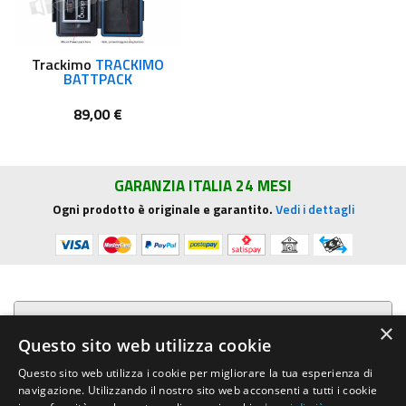
Trackimo
TRACKIMO
BATTPACK
89,00 €
GARANZIA ITALIA 24 MESI
Ogni prodotto è originale e garantito.
Vedi i dettagli
Presentazione aziendale
×
Questo sito web utilizza cookie
Acquista su R.G. Sound
Questo sito web utilizza i cookie per migliorare la tua esperienza di
navigazione. Utilizzando il nostro sito web acconsenti a tutti i cookie