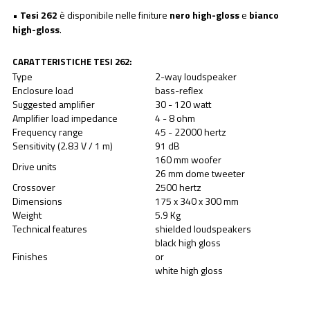
•
Tesi 262
è disponibile nelle finiture
nero high-gloss
e
bianco
high-gloss
.
CARATTERISTICHE TESI 262:
Type
2-way loudspeaker
Enclosure load
bass-reflex
Suggested amplifier
30 - 120 watt
Amplifier load impedance
4 - 8 ohm
Frequency range
45 - 22000 hertz
Sensitivity (2.83 V / 1 m)
91 dB
160 mm woofer
Drive units
26 mm dome tweeter
Crossover
2500 hertz
Dimensions
175 x 340 x 300 mm
Weight
5.9 Kg
Technical features
shielded loudspeakers
black high gloss
Finishes
or
white high gloss