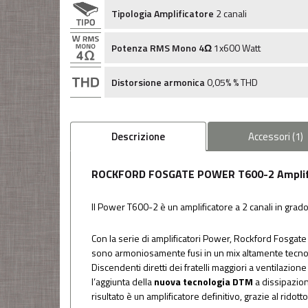
Tipologia Amplificatore
2 canali
Potenza RMS Mono 4Ω
1x600 Watt
Distorsione armonica
0,05% % THD
Descrizione
Accessori
(
1
)
ROCKFORD FOSGATE POWER T600-2 Amplifiic
Il Power T600-2 è un amplificatore a 2 canali in grad
Con la serie di amplificatori Power, Rockford Fosgate 
sono armoniosamente fusi in un mix altamente tecnol
Discendenti diretti dei fratelli maggiori a ventilazio
l’aggiunta della
nuova tecnologia DTM
a dissipazion
risultato è un amplificatore definitivo, grazie al rido