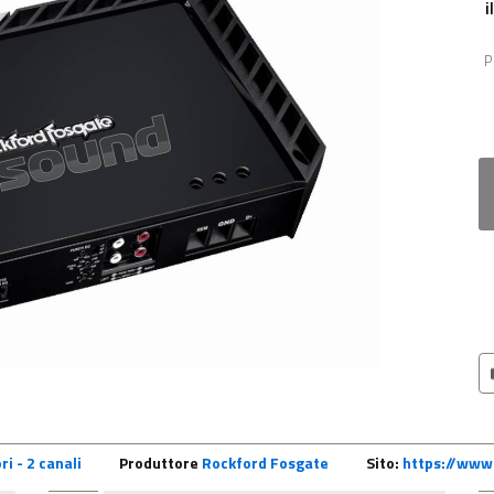
i
P
ri - 2 canali
Produttore
Rockford Fosgate
Sito:
https://www