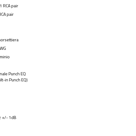
 1 RCA pair
 RCA pair
morsettiera
AWG
uminio
nale Punch EQ
ilt-in Punch EQ)
z +/- 1dB