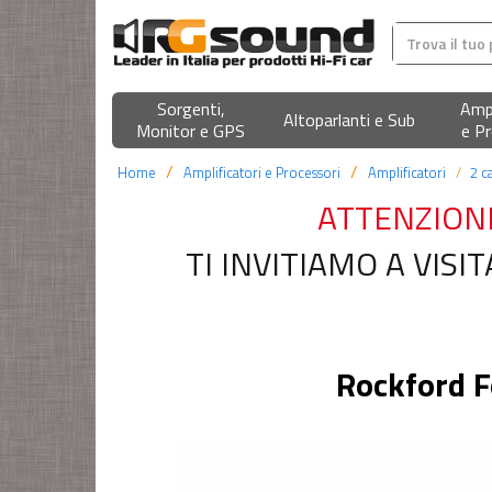
Sorgenti,
Ampl
Altoparlanti e Sub
Monitor e GPS
e Pr
Home
Amplificatori e Processori
Amplificatori
2 c
ATTENZION
TI INVITIAMO A VIS
Rockford 