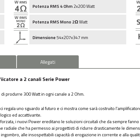
Potenza RMS 4 Ohm
2x200 Watt
Potenza RMS Mono 2Ω
Watt
Dimensione
54x207x347 mm
Allegati
atore a 2 canali Serie Power
o di produrre 300 Watt in ogni canale a 2 Ohm.
ci regala uno sguardo al futuro e ci mostra come sarà costruito l'amplificato
ogico ed accattivante.
ne forzata, i nuovi Power ereditano le soluzioni circuitali che da sempre fanno
e radiale che ha permesso ai progettisti di ridurre drasticamente le dimension
tto ingombro, alle insospettabili capacità di erogazione in corrente e alla qual