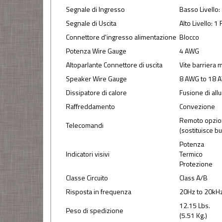
Segnale di Ingresso
Basso Livello:
Segnale di Uscita
Alto Livello: 1
Connettore d'ingresso alimentazione
Blocco
Potenza Wire Gauge
4 AWG
Altoparlante Connettore di uscita
Vite barriera 
Speaker Wire Gauge
8 AWG to 18 
Dissipatore di calore
Fusione di all
Raffreddamento
Convezione
Remoto opzio
Telecomandi
(sostituisce bu
Potenza
Indicatori visivi
Termico
Protezione
Classe Circuito
Class A/B
Risposta in frequenza
20Hz to 20kH
12.15 Lbs.
Peso di spedizione
(5.51 Kg.)