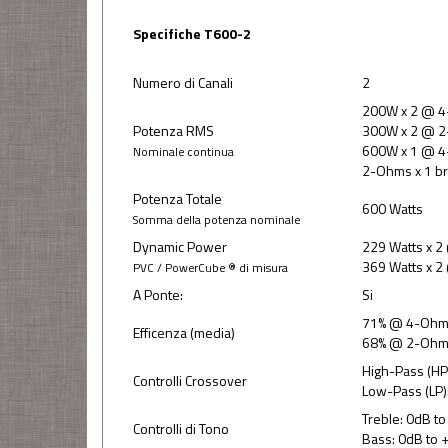
Specifiche T600-2
Numero di Canali
2
200W x 2 @ 
Potenza RMS
300W x 2 @ 
600W x 1 @ 4
Nominale continua
2-Ohms x 1 br
Potenza Totale
600 Watts
Somma della potenza nominale
Dynamic Power
229 Watts x 
369 Watts x 
PVC / PowerCube ® di misura
A Ponte:
Si
71% @ 4-Oh
Efficenza (media)
68% @ 2-Oh
High-Pass (HP
Controlli Crossover
Low-Pass (LP)
Treble: 0dB 
Controlli di Tono
Bass: 0dB to