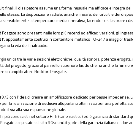
uiti finali, il dissipatore assume una forma inusuale ma efficace e integra dei 
llo stesso. La disposizione radiale, anzichè lineare, dei circuiti e dei dispo
sa sensibilmente la temperatura media operativa, facendo cosi lavorare i dis
osgate sono presenti nelle loro più recenti ed efficaci versioni: gli ingressi d
ET
, appositamente costruiti in contenitore metallico TO-247 a maggior trasferi
ano la vita dei finali audio.
a unica tra le varie sezioni elettroniche: qualità sonora, potenza erogata, r
tà del progetto, grazie al pannello superiore lucido che ha anche la funzion
e un amplificatore Rockford Fosgate.
973 con l'idea di creare un amplificatore dedicato per basse impedenze. Le
 per la realizzazione di esclusivi altoparlanti ottimizzati per una perfetta a
ndo il via alla sua espansione globale.
più conosciuti nel settore Hi-fi (car e nautico) ed è garanzia di standard q
rd Fosgate acquistato sul sito RGsound.it gode della garanzia italiana di due 