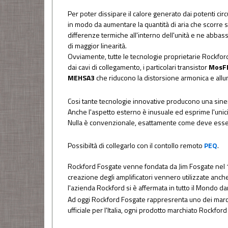
Per poter dissipare il calore generato dai potenti circ
in modo da aumentare la quantità di aria che scorre su
differenze termiche all'interno dell'unità e ne abbas
di maggior linearità.
Ovviamente, tutte le tecnologie proprietarie Rockford F
dai cavi di collegamento, i particolari transistor
MosF
MEHSA3
che riducono la distorsione armonica e allung
Cosi tante tecnologie innovative producono una sinergi
Anche l'aspetto esterno è inusuale ed esprime l'unici
Nulla è convenzionale, esattamente come deve esser
Possibiltà di collegarlo con il contollo remoto
PEQ
.
Rockford Fosgate venne fondata da Jim Fosgate nel 1
creazione degli amplificatori vennero utilizzate anche
l'azienda Rockford si è affermata in tutto il Mondo da
Ad oggi Rockford Fosgate rappresrenta uno dei marchi 
ufficiale per l'Italia, ogni prodotto marchiato Rockfo