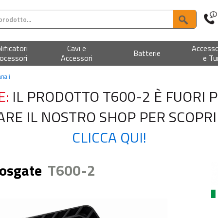
ificatori
Cavi e
Accesso
Batterie
ocessori
Accessori
e Tu
anali
E:
IL PRODOTTO T600-2 È FUORI 
ITARE IL NOSTRO SHOP PER SCOPRI
CLICCA QUI!
Fosgate
T600-2