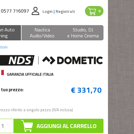
0577 716097
Login
|
Registrati
0
ri Auto
Nautica
Studio, DJ
ning
Audio/Video
e Home Cinema
zioni
GARANZIA UFFICIALE ITALIA
€ 331,70
l tuo prezzo:
rezzo riferito a singolo pezzo (IVA inclusa)
AGGIUNGI AL CARRELLO