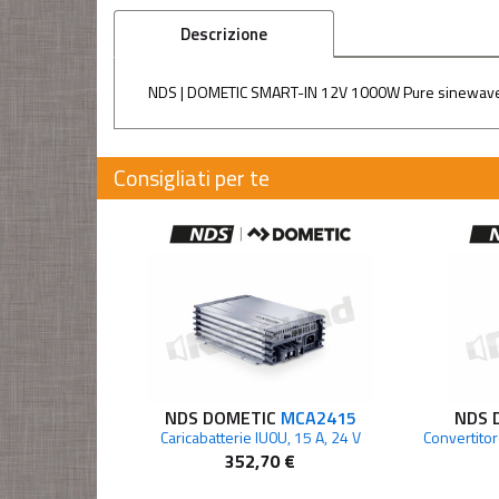
Descrizione
NDS | DOMETIC SMART-IN 12V 1000W Pure sinewave
Consigliati per te
NDS DOMETIC
MCA2415
NDS 
Caricabatterie IU0U, 15 A, 24 V
Convertitor
352,70 €