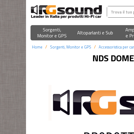
Sorgenti,
Ampl
Altoparlanti e Sub
Monitor e GPS
e Pr
Home
Sorgenti, Monitor e GPS
Accessoristica per c
NDS DOME