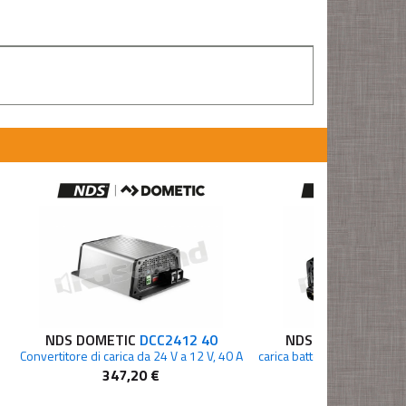
NDS DOMETIC
DCC2412 40
NDS DOMETIC
PSB
Convertitore di carica da 24 V a 12 V, 40 A
347,20 €
453,40 €