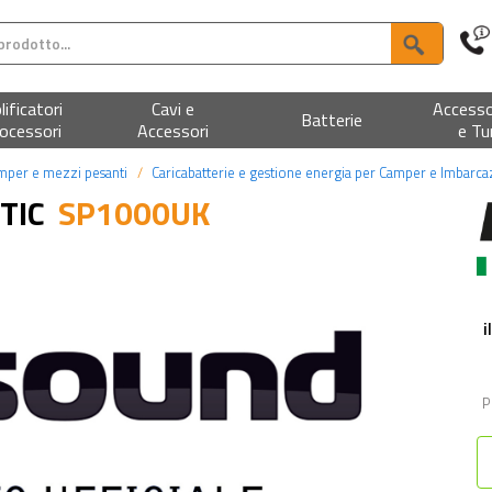
ificatori
Cavi e
Accesso
Batterie
ocessori
Accessori
e Tu
amper e mezzi pesanti
Caricabatterie e gestione energia per Camper e Imbarca
TIC
SP1000UK
i
P