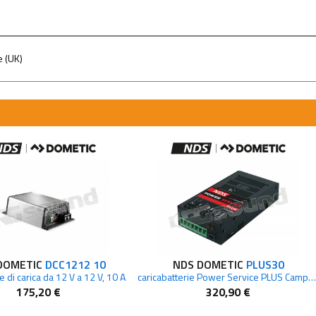
 (UK)
DOMETIC
DCC1212 10
NDS DOMETIC
PLUS30
e di carica da 12 V a 12 V, 10 A
caricabatterie Power Service PLUS Camper, nautica, pannelli solari
175,20 €
320,90 €