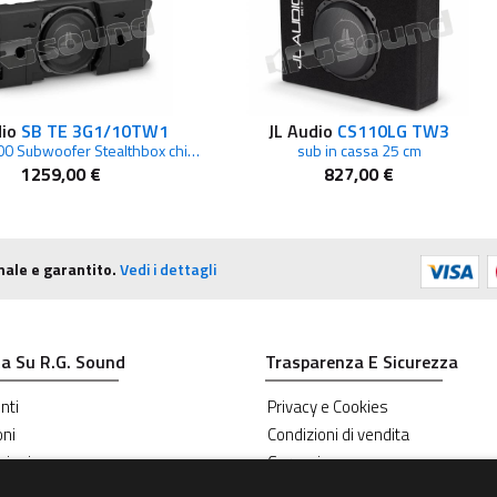
dio
SB TE 3G1/10TW1
JL Audio
CS110LG TW3
010 03947 00 Subwoofer Stealthbox chiuso per portellone per Jeep Wrangler
sub in cassa 25 cm
1259,00 €
827,00 €
nale e garantito.
Vedi i dettagli
a Su R.G. Sound
Trasparenza E Sicurezza
nti
Privacy e Cookies
oni
Condizioni di vendita
zioni
Garanzie