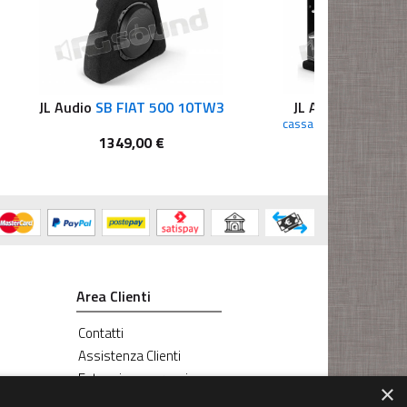
JL Audio
SB FIAT 500 10TW3
JL Audio
CLS110
cassa chiusa con sub
1349,00 €
1934,00 
Area Clienti
Contatti
Assistenza Clienti
Estensione garanzia
×