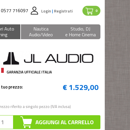
0577 716097
Login
|
Registrati
0
ri Auto
Nautica
Studio, DJ
ning
Audio/Video
e Home Cinema
GARANZIA UFFICIALE ITALIA
€ 1.529,00
l tuo prezzo:
rezzo riferito a singolo pezzo (IVA inclusa)
AGGIUNGI AL CARRELLO