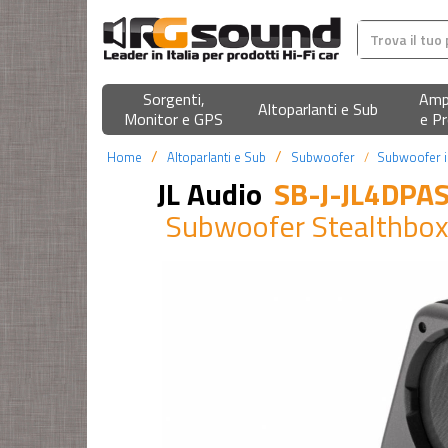
Sorgenti,
Ampl
Altoparlanti e Sub
Monitor e GPS
e Pr
Home
Altoparlanti e Sub
Subwoofer
Subwoofer i
JL Audio
SB-J-JL4DP
Subwoofer Stealthbox 