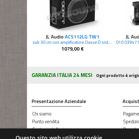
JL Audio
ACS112LG TW1
JL Au
sub 30 cm con amplificatore Classe D sistema audiophile
1079,00 €
GARANZIA ITALIA 24 MESI
Ogni prodotto è origi
Presentazione Aziendale
Acquist
Chi siamo
Pagame
Punto vendita
Spedizi
Centro installazione
Prenota
Blog RG Sound
Coupon
Questo sito web utilizza cookie