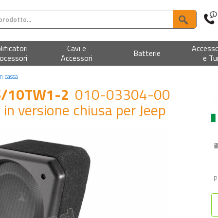
ificatori
Cavi e
Accesso
Batterie
ocessori
Accessori
e Tu
n cassa
AS/10TW1-2
010-03304-00
in versione chiusa per Jeep
i
P