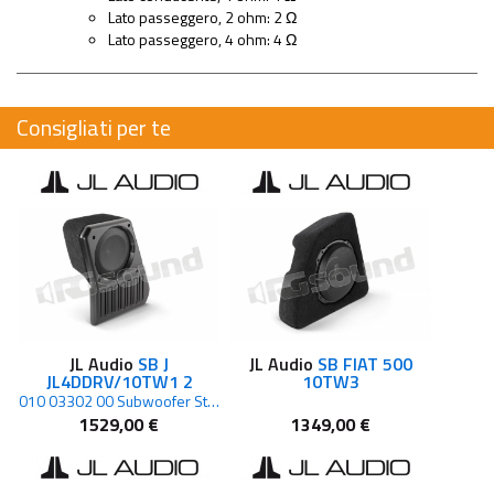
Lato passeggero, 2 ohm: 2 Ω
Lato passeggero, 4 ohm: 4 Ω
Consigliati per te
JL Audio
SB J
JL Audio
SB FIAT 500
JL4DDRV/10TW1 2
10TW3
010 03302 00 Subwoofer Stealthbox per Jeep 2 Ohm
1529,00 €
1349,00 €