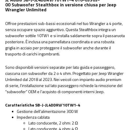
00 Subwoofer Stealthbox in versione chiusa per Jeep
Wrangler Unlimited
Offroe prestazioni sub-bassi eccezionali nel tuo Wrangler a 4 porte,
senza occupare spazio aggiuntivo. Questa Stealthbox integra un
subwoofer sottile 10TW1 e si installa saldamente sopra il passaruota
posteriore. È inclusa una pannellatura coordinata e una robusta
griglia in acciaio per proteggere il subwoofer anche durante il
trasporto di carichi ingombranti.
Sono disponibili versioni separate per lato guida e passeggero,
ciascuna con subwoofer da 2 o 4 ohm. Progettato per Jeep Wrangler
Unlimited dal 2018 al 2023. Nei veicoli con impianto audio premium
di serie, l’installazione sul lato passeggero richiede la rimozione del
“subwoofer” OEM e l’acquisto di componenti interni Jeep.
Caratteristiche SB-J-JL4DDRV/10TW1-4
Gestione dell'alimentazione 300 W
Impedenza cablata
Lato conducente, 2 ohm: 2 Ω
Lato conducente, 4 ohm: 4 Ω