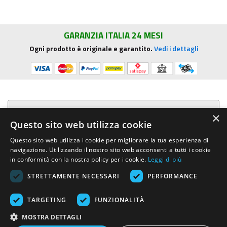
GARANZIA ITALIA 24 MESI
Ogni prodotto è originale e garantito.
Vedi i dettagli
Presentazione aziendale
×
Questo sito web utilizza cookie
Acquista su R.G. Sound
Questo sito web utilizza i cookie per migliorare la tua esperienza di
navigazione. Utilizzando il nostro sito web acconsenti a tutti i cookie
Trasparenza e sicurezza
in conformità con la nostra policy per i cookie.
Leggi di più
STRETTAMENTE NECESSARI
PERFORMANCE
Area Clienti
TARGETING
FUNZIONALITÀ
R.G. Sound di Rosini Guido
- Via E.Mattei, 4 - 53041 ASCIANO (Siena)
MOSTRA DETTAGLI
- Tel. e Fax (+39) 0577.716097 - Partita IVA IT01002570529 REA SI-