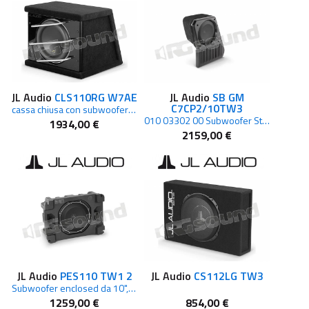
JL Audio
CLS110RG W7AE
JL Audio
SB GM
C7CP2/10TW3
cassa chiusa con subwoofer 25cm
010 03302 00 Subwoofer Stealthbox in versione chiusa per Jeep Wrangler Unlimited
1934,00 €
2159,00 €
JL Audio
PES110 TW1 2
JL Audio
CS112LG TW3
Subwoofer enclosed da 10", 2 ohm
1259,00 €
854,00 €