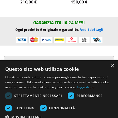
210,00 €
150,00 €
GARANZIA ITALIA 24 MESI
Ogni prodotto è originale e garantito.
Vedi i dettagli
Presentazione aziendale
×
Questo sito web utilizza cookie
Acquista su R.G. Sound
Questo sito web utilizza i cookie per migliorare la tua esperienza di
navigazione. Utilizzando il nostro sito web acconsenti a tutti i cookie
Trasparenza e sicurezza
in conformità con la nostra policy per i cookie.
Leggi di più
STRETTAMENTE NECESSARI
PERFORMANCE
Area Clienti
TARGETING
FUNZIONALITÀ
R.G. Sound di Rosini Guido
- Via E.Mattei, 4 - 53041 ASCIANO (Siena)
MOSTRA DETTAGLI