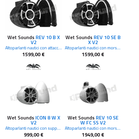
Wet Sounds
REV 10 B X
Wet Sounds
REV 10 SE B
V2
X V2
Altoparlanti nautici con attacco a X Nero
Altoparlanti nautici con morsetto fisso Nero
1599,00 €
1599,00 €
Wet Sounds
ICON 8 W X
Wet Sounds
REV 10 SE
V2
W FC SS V2
Altoparlanti nautici con supporto a X Bianco
Altoparlanti nautici con morsetto fisso Acciaio inossidabile Bianco
999,00 €
1949,00 €