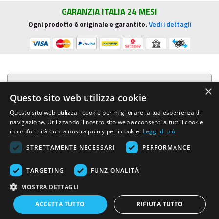
GARANZIA ITALIA 24 MESI
Ogni prodotto è originale e garantito.
Vedi i dettagli
Presentazione aziendale
×
Questo sito web utilizza cookie
Acquista su R.G. Sound
Questo sito web utilizza i cookie per migliorare la tua esperienza di
navigazione. Utilizzando il nostro sito web acconsenti a tutti i cookie
Trasparenza e sicurezza
in conformità con la nostra policy per i cookie.
Leggi di più
STRETTAMENTE NECESSARI
PERFORMANCE
Area Clienti
TARGETING
FUNZIONALITÀ
R.G. Sound di Rosini Guido
- Via E.Mattei, 4 - 53041 ASCIANO (Siena)
MOSTRA DETTAGLI
- Tel. e Fax (+39) 0577.716097 - Partita IVA IT01002570529 REA SI-
113696
ACCETTA TUTTO
RIFIUTA TUTTO
Created by:
Advinser