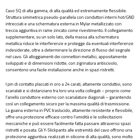
Cavo SQ di alta gamma, di alta qualità ed estremamente flessibile.
Struttura simmetrica pseudo-parallela con conduttori interni hot/GND
intrecciati e una schermatura esterna in Mylar metallizzato con
treccia aggiuntiva in rame zincato come rivestimento. Il collegamento
supplementare, su un solo lato, della massa alla schermatura
metallica riduce le interferenze e protegge da eventuali interferenze
indesiderate, oltre a determinare la direzione di flusso del segnale
nel cavo. Gli alloggiamenti dei connettori metallici, appositamente
sviluppati e di dimensioni ridotte, con zigrinatura antiscivolo,
consentono una facile installazione anche in spazi ristretti.
I pin di contatto placcati in oro a 24 carati, altamente conduttivi, sono
scanalati e si distanziano tra loro una volta collegati – proprio come
l’anello conduttore esterno con scanalature diagonali – garantendo
così un collegamento sicuro per la massima qualità di trasmissione.
La guaina esterna in PVC traslucido, altamente resistente e flessibile,
offre una protezione efficace contro l’umidità e le sollecitazioni
meccaniche e può essere facilmente fatta passare attraverso spazi
ristretti e posata. Gli Y-Slickpants alle estremità del cavo offrono una
protezione aggiuntiva: realizzati in silicone di alta qualità, sono molto