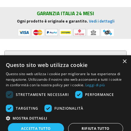
GARANZIA ITALIA 24 MESI
Ogni prodotto è originale e garantito.
Vedi i dettagli
Presentazione aziendale
×
Questo sito web utilizza cookie
Acquista su R.G. Sound
Questo sito web utilizza i cookie per migliorare la tua esperienza di
navigazione. Utilizzando il nostro sito web acconsenti a tutti i cookie
Trasparenza e sicurezza
in conformità con la nostra policy per i cookie.
Leggi di più
STRETTAMENTE NECESSARI
PERFORMANCE
Area Clienti
TARGETING
FUNZIONALITÀ
R.G. Sound di Rosini Guido
- Via E.Mattei, 4 - 53041 ASCIANO (Siena)
MOSTRA DETTAGLI
- Tel. e Fax (+39) 0577.716097 - Partita IVA IT01002570529 REA SI-
113696
ACCETTA TUTTO
RIFIUTA TUTTO