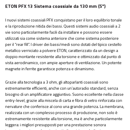
ETON PFX 13 Sistema coassiale da 130 mm (5")
I nuovi sistemi coassiali PFX conquistano per il loro equilibrio tonale
e la riproduzione nitida dei bassi. Questi sistemi audio coassiali a 2
vie sono particolarmente facili da installare e possono essere
utilizzati sia come sistema anteriore che come sistema posteriore
per il “rear fill”. I driver dei bassi/medi sono dotati del tipico cestello
metallico verniciato a polvere ETON, caratterizzato da un design a
doppio montante resistente alla torsione e ottimizzato dal punto di
vista aerodinamico, con ampie aperture di ventilazione. Un potente
magnete in ferrite garantisce potenza e dinamismo.
Grazie alla tecnologia a 3 ohm, gli altoparlanti coassiali sono
estremamente efficienti, anche con un’autoradio standard, senza
bisogno di un amplificatore aggiuntivo. Suono eccellente nella classe
entry-level, grazie alla miscela di carta e fibra di vetro rinforzata con
nervature che conferisce al cono una grande potenza. La membrana,
realizzata con un complesso processo di produzione, non solo è
estremamente resistente alla torsione, ma è anche particolarmente
leggera: i migliori presupposti per una prestazione sonora