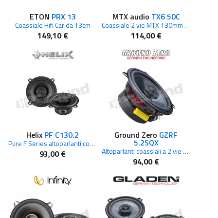
ETON
PRX 13
MTX audio
TX6 50C
Coassiale Hifi Car da 13cm
Coassiale 2 vie MTX 130mm 4Ohm 80W RMS con griglie
149,10 €
114,00 €
Helix
PF C130.2
Ground Zero
GZRF
5.2SQX
Pure F Series altoparlanti coassiali a 2 vie 130mm
Altoparlanti coassiali a 2 vie da 6,5 Ohm con cono circolare in alluminio spazzolato nero
93,00 €
94,00 €