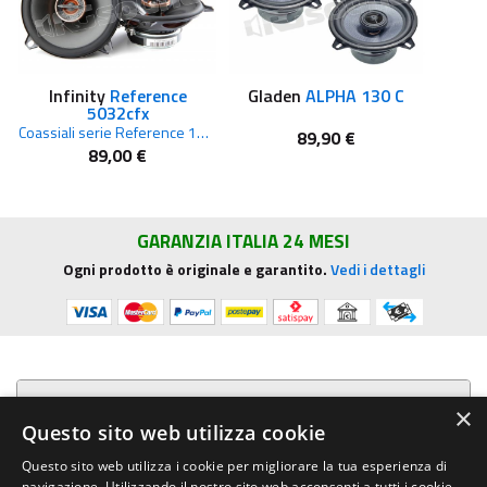
Infinity
Reference
Gladen
ALPHA 130 C
5032cfx
Coassiali serie Reference 13cm
89,90 €
89,00 €
GARANZIA ITALIA 24 MESI
Ogni prodotto è originale e garantito.
Vedi i dettagli
Presentazione aziendale
×
Questo sito web utilizza cookie
Acquista su R.G. Sound
Questo sito web utilizza i cookie per migliorare la tua esperienza di
navigazione. Utilizzando il nostro sito web acconsenti a tutti i cookie