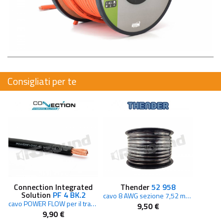
Consigliati per te
Connection Integrated
Thender
52 958
Solution
PF 4 BK.2
cavo 8 AWG sezione 7,52 mmq colore nero
cavo POWER FLOW per il trasferimento di alte correnti
9,50 €
9,90 €