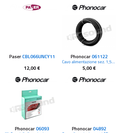
Paser
CBL066UNCY11
Phonocar
061122
Cavo alimentazione sez. 1,5mm da 5m Nero
12,00 €
5,00 €
Phonocar
06093
Phonocar
04892