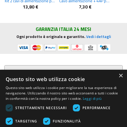
Kit 2 cavi di alimentazione per amplificatore
Cavo alimentazione + 4AP per autoradio ALPINE CDA CDE
13,80 €
7,30 €
GARANZIA ITALIA 24 MESI
Ogni prodotto è originale e garantito.
Vedi i dettagli
Presentazione aziendale
×
Questo sito web utilizza cookie
Acquista su R.G. Sound
Questo sito web utilizza i cookie per migliorare la tua esperienza di
navigazione. Utilizzando il nostro sito web acconsenti a tutti i cookie
Trasparenza e sicurezza
in conformità con la nostra policy per i cookie.
Leggi di più
STRETTAMENTE NECESSARI
PERFORMANCE
Area Clienti
TARGETING
FUNZIONALITÀ