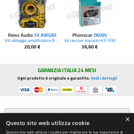
Reiss Audio
SX AWG83
Phonocar
06095
Kit cablaggio amplificatore 8 AWG completo
kit cavi per impianti Hi Fi 50A
20,00 €
36,60 €
GARANZIA ITALIA 24 MESI
Ogni prodotto è originale e garantito.
Vedi i dettagli
Presentazione aziendale
×
Questo sito web utilizza cookie
Acquista su R.G. Sound
Questo sito web utilizza i cookie per migliorare la tua esperienza di