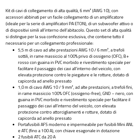
Kit di cavi di collegamento di alta qualità, 6 mm² (AWG 10), con
accessori abbinati per un facile collegamento di un amplificatore
(ideale per la serie di amplificatori PA ETON), di un subwoofer attivo o
di dispositivi simili all’interno dell’abitacolo. Questo set di alta qualità
si distingue per la sua confezione esclusiva, che contiene tutto il
necessario per un collegamento professionale:
5,5 m di cavo ad alte prestazioni AWG 10 / 6 mm², a trefoli
sottili, in rame massiccio al 100% privo di ossigeno (OFC), B+
rosso con guaina in PVC morbido e rivestimento speciale per
facilitare il passaggio dei cavi all’interno del veicolo, con
elevata protezione contro le piegature e le rotture, dotato di
capicorda ad anello pressato
1,0 m di cavo AWG 10 / 9 mm², ad alte prestazioni, a trefoli fini,
in rame massiccio 100% OFC (ossigeno-free), GND – nero, con
guaina in PVC morbido e rivestimento speciale per facilitare il
passaggio dei cavi all’interno del veicolo, con elevata
protezione contro attorcigliamenti e rotture, dotato di
capicorda ad anello pressato
Portafusibili AFS moderno e impermeabile per fusibili Mini ANL
e ATC (fino a 100 A), con chiave esagonale in dotazione
2 fusibili ATC da 20 A