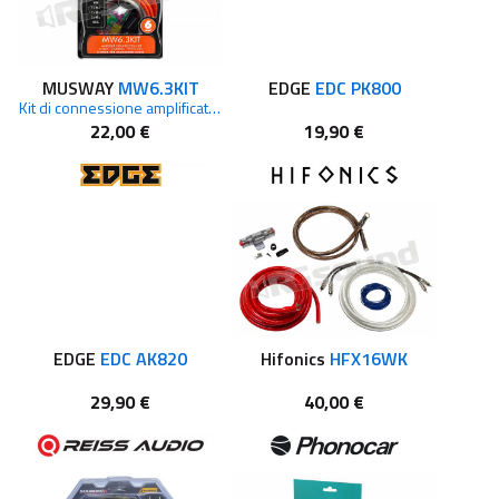
MUSWAY
MW6.3KIT
EDGE
EDC PK800
Kit di connessione amplificatore da 6 mm2 realizzato in rame pieno 3 metri
22,00 €
19,90 €
EDGE
EDC AK820
Hifonics
HFX16WK
29,90 €
40,00 €