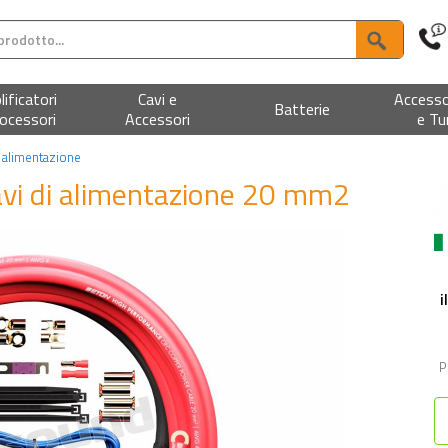
ificatori
Cavi e
Accesso
Batterie
ocessori
Accessori
e Tu
i alimentazione
avi di alimentazione 20 mm2
i
P