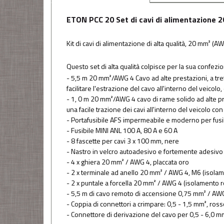
ETON PCC 20 Set di cavi di alimentazione
Kit di cavi di alimentazione di alta qualità, 20 mm² (A
Questo set di alta qualità colpisce per la sua confezi
- 5,5 m 20 mm²/AWG 4 Cavo ad alte prestazioni, a tre
facilitare l'estrazione del cavo all'interno del veicol
- 1, 0 m 20 mm²/AWG 4 cavo di rame solido ad alte pr
una facile trazione dei cavi all'interno del veicolo 
- Portafusibile AFS impermeabile e moderno per fusibi
- Fusibile MINI ANL 100 A, 80 A e 60 A
- 8 fascette per cavi 3 x 100 mm, nere
- Nastro in velcro autoadesivo e fortemente adesivo
- 4 x ghiera 20 mm² / AWG 4, placcata oro
- 2 x terminale ad anello 20 mm² / AWG 4, M6 (isola
- 2 x puntale a forcella 20 mm² / AWG 4 (isolamento 
- 5,5 m di cavo remoto di accensione 0,75 mm² / AWG 
- Coppia di connettori a crimpare: 0,5 - 1,5 mm², ros
- Connettore di derivazione del cavo per 0,5 - 6,0 