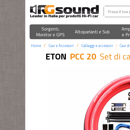
Sorgenti,
Ampl
Altoparlanti e Sub
Monitor e GPS
e Pr
Home
Cavi e Accessori
Cablaggi e accessori
Cavi d
ETON
PCC 20
Set di c