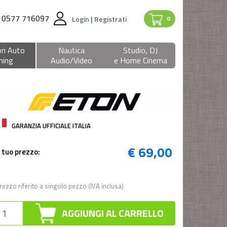
0577 716097
Login
|
Registrati
0
ri Auto
Nautica
Studio, DJ
ning
Audio/Video
e Home Cinema
GARANZIA UFFICIALE ITALIA
€ 69,00
l tuo prezzo:
rezzo riferito a singolo pezzo (IVA inclusa)
AGGIUNGI AL CARRELLO