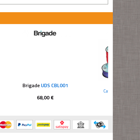
Brigade
UDS CBL001
Phonocar
06
Cavo alimentazion
68,00 €
77,60 €