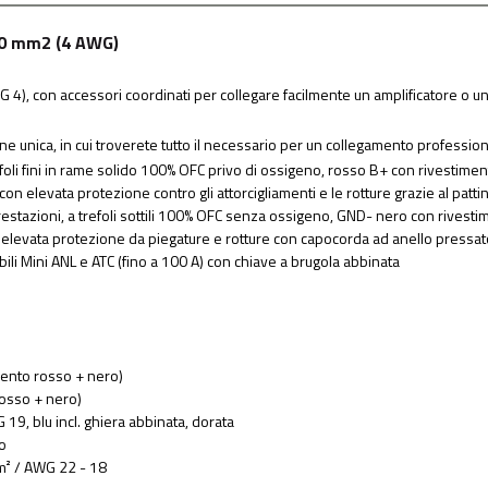
 20 mm2 (4 AWG)
WG 4), con accessori coordinati per collegare facilmente un amplificatore o un 
one unica, in cui troverete tutto il necessario per un collegamento profession
foli fini in rame solido 100% OFC privo di ossigeno, rosso B+ con rivestime
o, con elevata protezione contro gli attorcigliamenti e le rotture grazie al pat
estazioni, a trefoli sottili 100% OFC senza ossigeno, GND- nero con rivest
con elevata protezione da piegature e rotture con capocorda ad anello pressa
li Mini ANL e ATC (fino a 100 A) con chiave a brugola abbinata
mento rosso + nero)
rosso + nero)
19, blu incl. ghiera abbinata, dorata
so
mm² / AWG 22 - 18