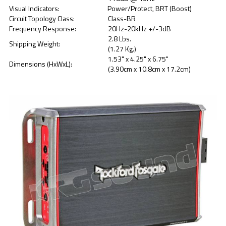
Visual Indicators:
Power/Protect, BRT (Boost)
Circuit Topology Class:
Class-BR
Frequency Response:
20Hz-20kHz +/-3dB
2.8 Lbs.
Shipping Weight:
(1.27 Kg.)
1.53" x 4.25" x 6.75"
Dimensions (HxWxL):
(3.90cm x 10.8cm x 17.2cm)