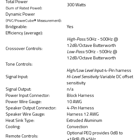
Total Power
300 Watts
:
(Sum of Rated Power)
Dynamic Power
:
(PVC/PowerCube® Measurement)
Bridgeable:
Yes
Efficiency (average):
High-Pass:
50Hz - 500Hz @
12dB/Octave Butterworth
Crossover Controls:
Low-Pass:
50Hz - 500Hz @
12dB/Octave Butterworth
Tone Controls:
High/Low Level Input:
4-Pin harness
Signal Input:
Hi-Level Sensitivity:
Variable DC offset
sensitivity
Signal Output:
n/a
Power Input Connector:
Block Harness
Power Wire Gauge:
10 AWG
Speaker Output Connector:
4-Pin Harness
Speaker Wire Gauge:
Harness 12 AWG
Heat Sink Type:
Extruded Aluminum
Cooling:
Convection
Optional PEQ provides 0dB to
Remote Controls:
+18dB @ 45Hz