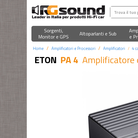
Sorgenti,
Ampl
Altoparlanti e Sub
Monitor e GPS
e Pr
Home
Amplificatori e Processori
Amplificatori
4 c
ETON
PA 4
Amplificatore 