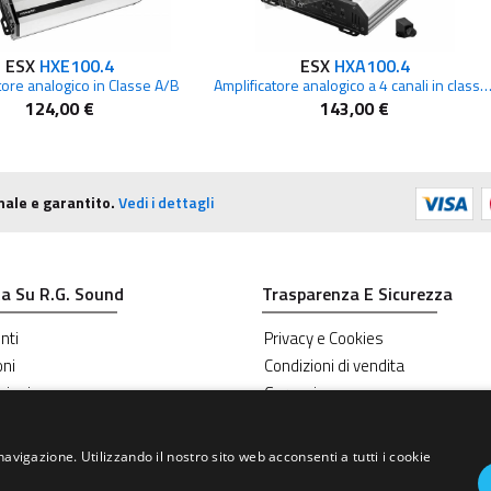
ESX
HXE100.4
ESX
HXA100.4
tore analogico in Classe A/B
Amplificatore analogico a 4 canali in class
124,00 €
143,00 €
nale e garantito.
Vedi i dettagli
a Su R.G. Sound
Trasparenza E Sicurezza
nti
Privacy e Cookies
oni
Condizioni di vendita
zioni
Garanzie
navigazione. Utilizzando il nostro sito web acconsenti a tutti i cookie