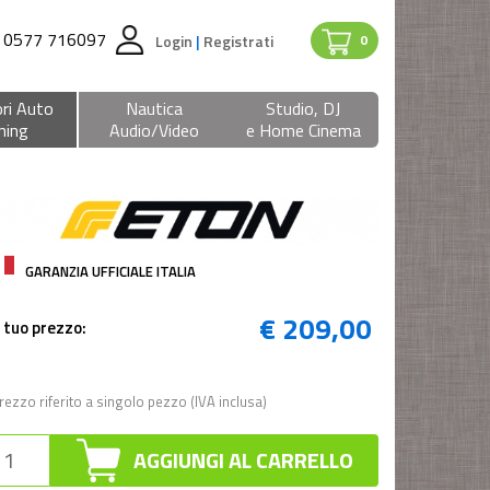
0577 716097
Login
|
Registrati
0
ri Auto
Nautica
Studio, DJ
ning
Audio/Video
e Home Cinema
GARANZIA UFFICIALE ITALIA
€ 209,00
l tuo prezzo:
rezzo riferito a singolo pezzo (IVA inclusa)
AGGIUNGI AL CARRELLO