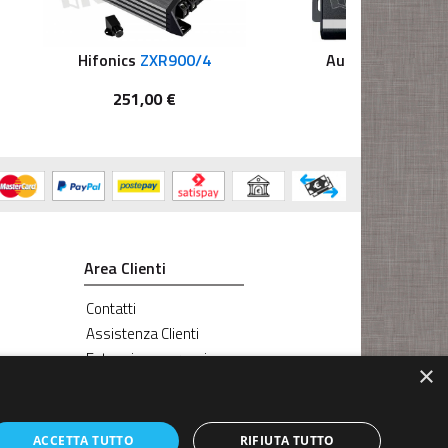
Hifonics
ZXR900/4
Audio System
CO
e A/B
251,00 €
123,00 €
Area Clienti
Contatti
Assistenza Clienti
Estensione garanzia
×
ACCETTA TUTTO
RIFIUTA TUTTO