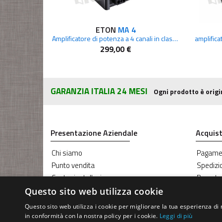
ETON
MA 4
Amplificatore di potenza a 4 canali in classe D
amplifica
299,00 €
GARANZIA ITALIA 24 MESI
Ogni prodotto è origi
Presentazione Aziendale
Acquist
Chi siamo
Pagame
Punto vendita
Spedizi
Centro installazione
Prenota
Blog RG Sound
Coupon
Questo sito web utilizza cookie
Servizio Oscuramento vetri
Questo sito web utilizza i cookie per migliorare la tua esperienza di 
Servizio riparazione Parabrezza
in conformità con la nostra policy per i cookie.
Leggi di più