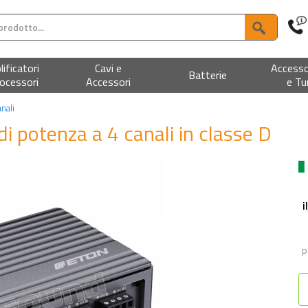
ificatori
Cavi e
Accesso
Batterie
ocessori
Accessori
e Tu
anali
di potenza a 4 canali in classe D
i
P