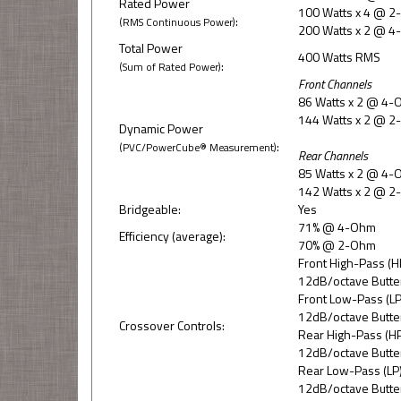
Rated Power
100 Watts x 4 @ 
:
(RMS Continuous Power)
200 Watts x 2 @ 4
Total Power
400 Watts RMS
:
(Sum of Rated Power)
Front Channels
86 Watts x 2 @ 4-
144 Watts x 2 @ 
Dynamic Power
:
(PVC/PowerCube® Measurement)
Rear Channels
85 Watts x 2 @ 4-
142 Watts x 2 @ 
Bridgeable:
Yes
71% @ 4-Ohm
Efficiency (average):
70% @ 2-Ohm
Front High-Pass (
12dB/octave Butte
Front Low-Pass (L
12dB/octave Butte
Crossover Controls:
Rear High-Pass (H
12dB/octave Butte
Rear Low-Pass (LP
12dB/octave Butte