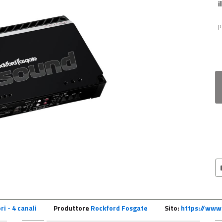
i
P
ri - 4 canali
Produttore
Rockford Fosgate
Sito:
https://www