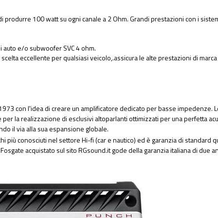
i produrre 100 watt su ogni canale a 2 Ohm. Grandi prestazioni con i sistemi 
iali auto e/o subwoofer SVC 4 ohm.
 scelta eccellente per qualsiasi veicolo,.assicura le alte prestazioni di mar
973 con l'idea di creare un amplificatore dedicato per basse impedenze. Le
 per la realizzazione di esclusivi altoparlanti ottimizzati per una perfetta a
ndo il via alla sua espansione globale.
più conosciuti nel settore Hi-fi (car e nautico) ed è garanzia di standard q
rd Fosgate acquistato sul sito RGsound.it gode della garanzia italiana di due 