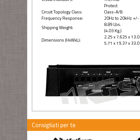
Protect
Circuit Topology Class:
Class-A/B
Frequency Response:
20Hz to 20kHz +/-
8.89 Lbs.
Shipping Weight:
(4.03 Kg.)
2.25 x 7.625 x 13.02
Dimensions (HxWxL):
5.71 x 19.37 x 33.0
Consigliati per te