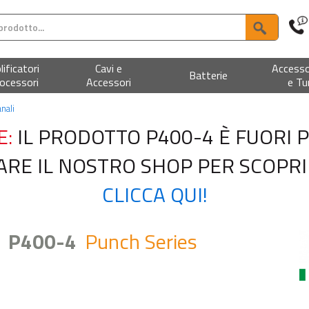
ificatori
Cavi e
Accesso
Batterie
ocessori
Accessori
e Tu
anali
E:
IL PRODOTTO P400-4 È FUORI
ITARE IL NOSTRO SHOP PER SCOPRI
CLICCA QUI!
e
P400-4
Punch Series