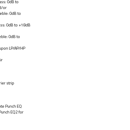
ass: 0dB to
d/or
eble: 0dB to
ss: 0dB to +18dB
ble: 0dB to
upon LP/AP/HP
ir
ier strip
ote Punch EQ
 Punch EQ2 for
)