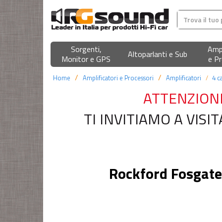
Sorgenti,
Ampl
Altoparlanti e Sub
Monitor e GPS
e Pr
Home
Amplificatori e Processori
Amplificatori
4 c
ATTENZION
TI INVITIAMO A VIS
Rockford Fosgat