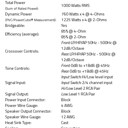
Total Power
1000 Watts RMS
:
(Sum of Rated Power)
Dynamic Power
760 Watts x 4 @ 4-Ohms
:
1225 Watts x 4 @ 2-Ohms
(PVC/PowerCube® Measurement)
Bridgeable:
Yes
85% @ 4-Ohm
Efficiency (average):
85% @ 2-Ohm
Front:
LP/HP/AP 50Hz - 500Hz @
12dB/Octave
Crossover Controls:
Rear:
LP/HP/AP 50Hz - 500Hz @
12dB/Octave
Front:
0dB to +18dB @ 45Hz
Tone Controls:
Rear:
0dB to +18dB @ 45Hz
Input Switch:
Hi/Low level input
Signal Input:
Input Switch:
2/4 channel input
Hi/Low Level:
2 RCA Pair
Signal Output:
Low Level:
1 RCA Pair
Power Input Connector:
Block
Power Wire Gauge:
4 AWG
Speaker Output Connector:
Block
Speaker Wire Gauge:
12 AWG
Heat Sink Type:
Cast