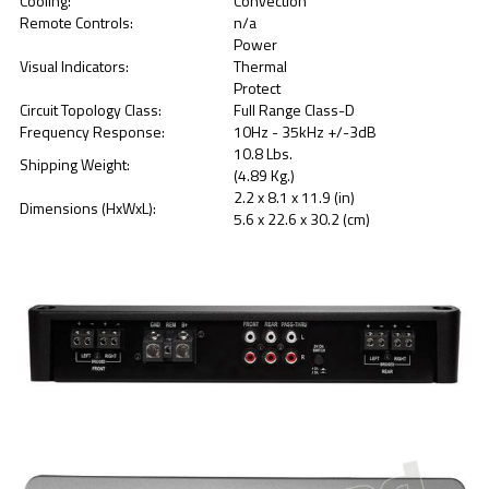
Cooling:
Convection
Remote Controls:
n/a
Power
Visual Indicators:
Thermal
Protect
Circuit Topology Class:
Full Range Class-D
Frequency Response:
10Hz - 35kHz +/-3dB
10.8 Lbs.
Shipping Weight:
(4.89 Kg.)
2.2 x 8.1 x 11.9 (in)
Dimensions (HxWxL):
5.6 x 22.6 x 30.2 (cm)