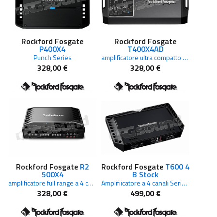
Rockford Fosgate
Rockford Fosgate
P400X4
T400X4AD
Punch Series
amplificatore ultra compatto Power Micro Series
328,00 €
328,00 €
Rockford Fosgate
R2
Rockford Fosgate
T600 4
500X4
B Stock
amplificatore full range a 4 canali, potenza 500 W
Amplifiicatore a 4 canali Serie Power stabile a 4 / 2 Ohm
328,00 €
499,00 €