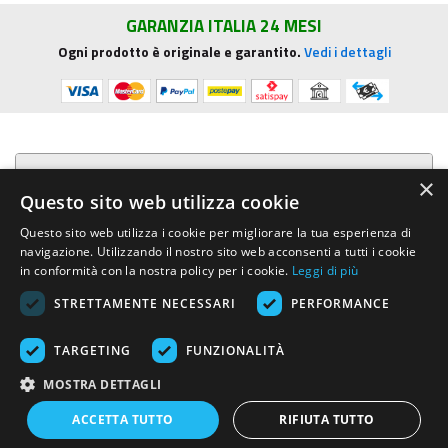
GARANZIA ITALIA 24 MESI
Ogni prodotto è originale e garantito.
Vedi i dettagli
Presentazione aziendale
×
Questo sito web utilizza cookie
Acquista su R.G. Sound
Questo sito web utilizza i cookie per migliorare la tua esperienza di
navigazione. Utilizzando il nostro sito web acconsenti a tutti i cookie
Trasparenza e sicurezza
in conformità con la nostra policy per i cookie.
Leggi di più
STRETTAMENTE NECESSARI
PERFORMANCE
Area Clienti
TARGETING
FUNZIONALITÀ
R.G. Sound di Rosini Guido
- Via E.Mattei, 4 - 53041 ASCIANO (Siena)
MOSTRA DETTAGLI
- Tel. e Fax (+39) 0577.716097 - Partita IVA IT01002570529 REA SI-
113696
ACCETTA TUTTO
RIFIUTA TUTTO
Created by:
Advinser