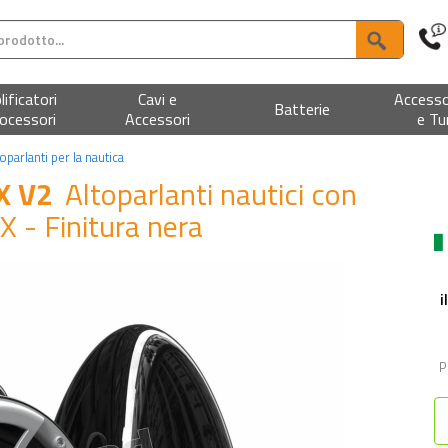
ificatori
Cavi e
Accesso
Batterie
ocessori
Accessori
e Tu
oparlanti per la nautica
 X V2
Altoparlanti nautici con
X - Finitura nera
i
P