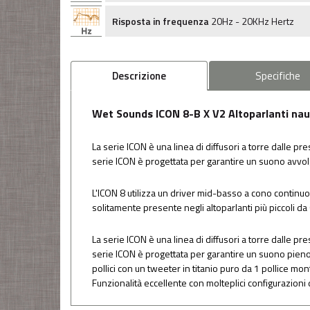
Risposta in frequenza
20Hz - 20KHz Hertz
Descrizione
Specifiche
Wet Sounds ICON 8-B X V2 Altoparlanti naut
La serie ICON è una linea di diffusori a torre dalle pr
serie ICON è progettata per garantire un suono avvolg
L'ICON 8 utilizza un driver mid-basso a cono continuo d
solitamente presente negli altoparlanti più piccoli da 
La serie ICON è una linea di diffusori a torre dalle pr
serie ICON è progettata per garantire un suono pieno 
pollici con un tweeter in titanio puro da 1 pollice monta
Funzionalità eccellente con molteplici configurazioni d