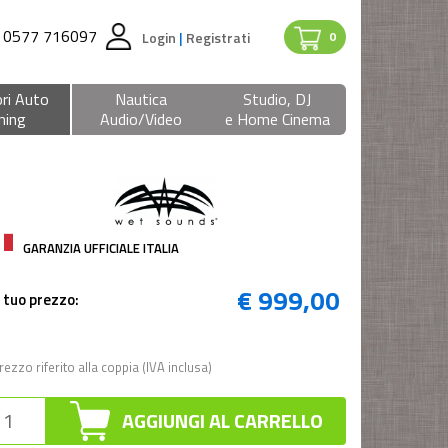
0577 716097
Login
|
Registrati
0
ri Auto
Nautica
Studio, DJ
ning
Audio/Video
e Home Cinema
GARANZIA UFFICIALE ITALIA
€ 999,00
l tuo prezzo:
rezzo riferito alla coppia (IVA inclusa)
AGGIUNGI AL CARRELLO