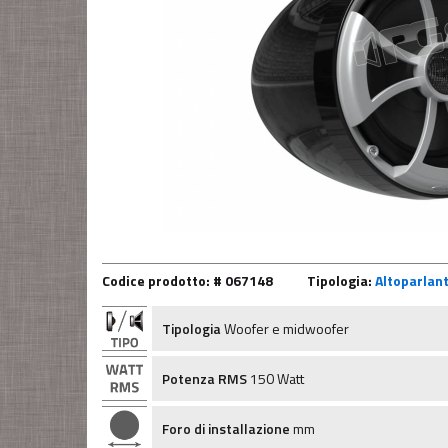
Codice prodotto: # 067148
Tipologia:
Altoparlant
Tipologia
Woofer e midwoofer
Potenza RMS
150 Watt
Foro di installazione
mm