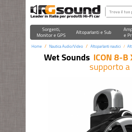
Sorgenti,
Ampl
Altoparlanti e Sub
Monitor e GPS
e Pr
Home
Nautica Audio/Video
Altoparlanti nautici
Alt
Wet Sounds
ICON 8-B
supporto a 