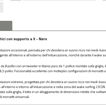
ici con supporto a X - Nero
estazioni eccezionali, pensata per chi desidera un suono ricco nei medi-bassi e
ente all’interno e all’esterno dell’imbarcazione, nonché durante il wake su
a 8 pollici con un tweeter in titanio puro da 1 pollice montato sulla griglia, i
6,5 pollici. Funzionalità eccellente con molteplici configurazioni di morsetti u
estazioni estreme, progettata per chi desidera un suono ricco nei medi-bassi e 
all'interno e intorno all'imbarcazione e nella zona del wake surfing. L'ICON
to sulla griglia, il tutto in un alloggiamento di dimensioni ridotte che solitame
i morsetti universali.