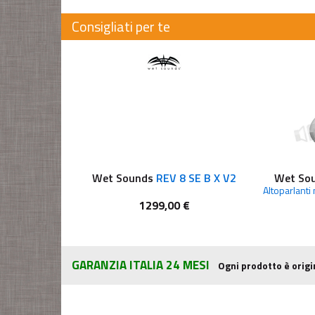
Consigliati per te
Wet Sounds
REV 8 SE B X V2
Wet So
1299,00 €
GARANZIA ITALIA 24 MESI
Ogni prodotto è origi