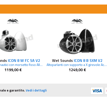
unds
ICON 8 W FC SA V2
Wet Sounds
ICON 8 B SXM V2
Altoparlanti nautici con morsetto fisso Alluminio argentato Bianco
Altoparlanti con supporto a X girevole Acciaio inossidabile Nero
1199,00 €
1249,00 €
nale e garantito.
Vedi i dettagli