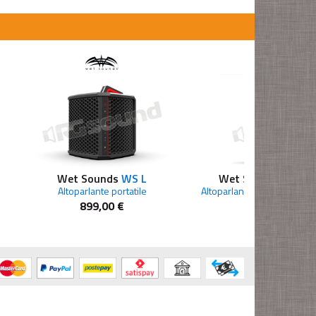
Wet Sounds
WS L
Wet Sounds
RECON
Altoparlante portatile
899,00 €
749,00 €