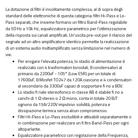
La dotazione di filtri è insolitamente complessa, al di sopra degli
standard delle elettroniche di questa categoria: filtri Hi-Pass e Lo-
Pass separati, che insieme formano un filtro Band-Pass regolabile
da 50 Hz a 10k Hz, equalizzatore parametrico per l’ottimizzazione
della risposta sui canali amplificati. Un’uscita pre-out per il rilancio del
segnale ad un altro amplificatore identico permette la realizzazione
di un sistema audio multiamplificato senza limitazione nel numero di
vie.
Per erogare l’elevata potenza, lo stadio di alimentazione è
realizzato con 4 trasformatori toroidali, 8 condensatori al
primario da 2200uF - 105° (Low ESR) per un totale di
17600uF, 8 Mosfet TO247 da 120A ciascuno e 4 condensatori
al secondario da 3300uF capaci di sopportare fi no a 80V.
Lo stadio fi nale stereofonico in classe AB è stabile fi no a
carichi di 1 Ω stereo o 2 Ω mono, conta in totale 20 BJT
ognuno da 15A/220V impulsivi: solidità, potenza e
dissipazione termica senza alcun compromesso.
Filtri Hi-Pass e Lo-Pass escludibili e attivabili separatamente o
in combinazione per realizzare un fi ltro Band-Pass per ogni
altoparlante.
Equalizzatore parametrico con regolazione della Frequenza,