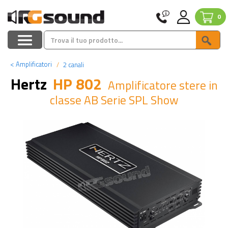
0
<
Amplificatori
2 canali
Hertz
HP 802
Amplificatore stere in
classe AB Serie SPL Show