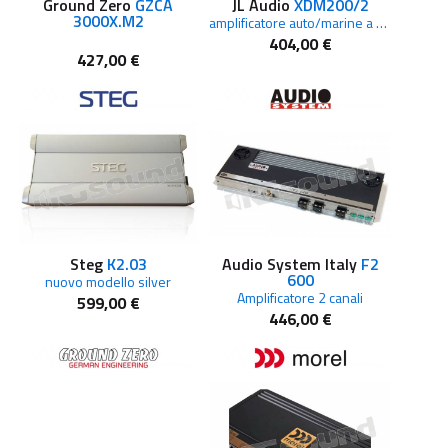
Ground Zero
GZCA
JL Audio
XDM200/2
3000X.M2
amplificatore auto/marine a 2 canali in classe D
404,00 €
427,00 €
Steg
K2.03
Audio System Italy
F2
600
nuovo modello silver
Amplificatore 2 canali
599,00 €
446,00 €