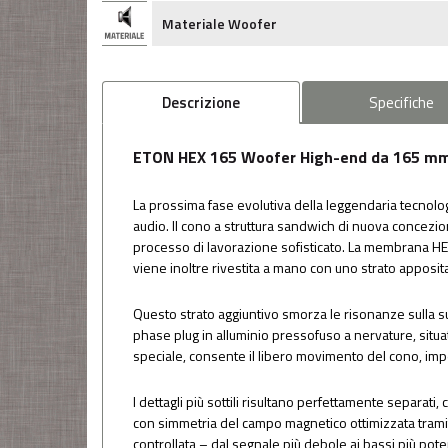
Materiale Woofer
Descrizione
Specifiche
ETON HEX 165 Woofer High-end da 165 mm 
La prossima fase evolutiva della leggendaria tecnolo
audio. Il cono a struttura sandwich di nuova concezione
processo di lavorazione sofisticato. La membrana H
viene inoltre rivestita a mano con uno strato apposi
Questo strato aggiuntivo smorza le risonanze sulla su
phase plug in alluminio pressofuso a nervature, situa
speciale, consente il libero movimento del cono, impe
I dettagli più sottili risultano perfettamente separat
con simmetria del campo magnetico ottimizzata tramit
controllata – dal segnale più debole ai bassi più poten