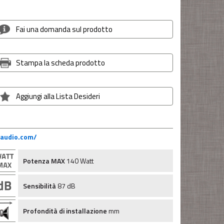
Fai una domanda sul prodotto
Stampa la scheda prodotto
Aggiungi alla Lista Desideri
-audio.com/
Potenza MAX
140 Watt
Sensibilità
87 dB
Profondità di installazione
mm