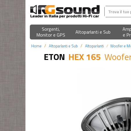
Sorgenti,
Ampl
Altoparlanti e Sub
Monitor e GPS
e Pr
Home
Altoparlanti e Sub
Altoparlanti
Woofer e M
ETON
HEX 165
Woofer