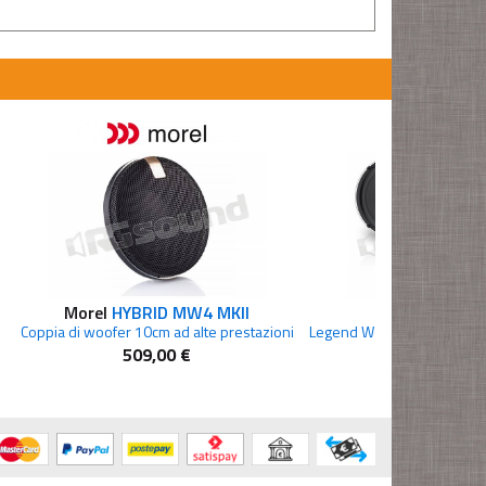
Morel
HYBRID MW4 MKII
Hertz
ML 180
Coppia di woofer 10cm ad alte prestazioni
509,00 €
569,00 €