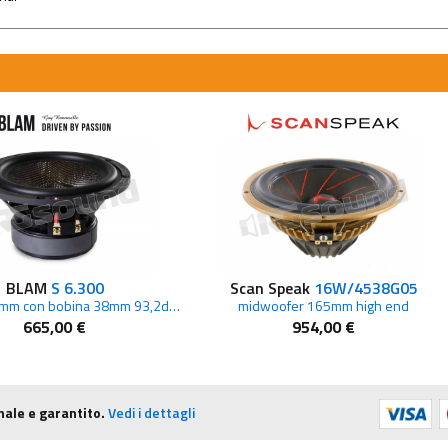
BLAM
S 6.300
Scan Speak
16W/4538G05
Woofer 165mm con bobina 38mm 93,2dB 2 Ohm
midwoofer 165mm high end
665,00 €
954,00 €
nale e garantito.
Vedi i dettagli