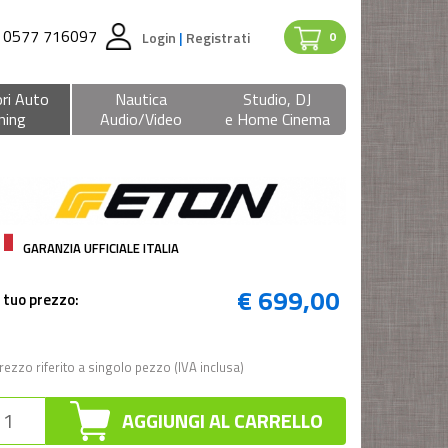
0577 716097
Login
|
Registrati
0
ri Auto
Nautica
Studio, DJ
ning
Audio/Video
e Home Cinema
GARANZIA UFFICIALE ITALIA
€ 699,00
l tuo prezzo:
rezzo riferito a singolo pezzo (IVA inclusa)
AGGIUNGI AL CARRELLO