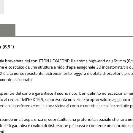
(6,5")
gia brevettata dei coni ETON HEXACONE: il sistema high-end da 165 mm (6,5") 
 è costituito da una struttura a nido d’ape esagonale 3D incastonata tra due s
EX è altamente resistente, estremamente leggera e dotata di eccellenti pr
tamente sviluppato.
perficie del cono e garantisce il suono ricco, ben definito ed eccezionalmen
to al centro dell’HEX 165, rappresenta un vero e proprio valore aggiunto in 
disce interferenze nella zona vicina al cono e contribuisce all’incredibile p
i, creando una trasparenza e, soprattutto, una profondità spaziale che rarame
e FEA garantisce i valori di distorsione più bassi e consente una riproduzi
ti.