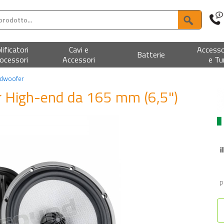
ificatori
Cavi e
Accesso
Batterie
ocessori
Accessori
e Tu
idwoofer
 High-end da 165 mm (6,5")
i
P