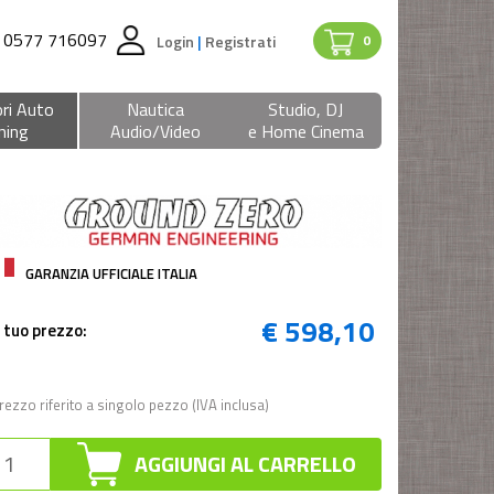
0577 716097
Login
|
Registrati
0
ri Auto
Nautica
Studio, DJ
ning
Audio/Video
e Home Cinema
GARANZIA UFFICIALE ITALIA
€ 598,10
l tuo prezzo:
rezzo riferito a singolo pezzo (IVA inclusa)
AGGIUNGI AL CARRELLO