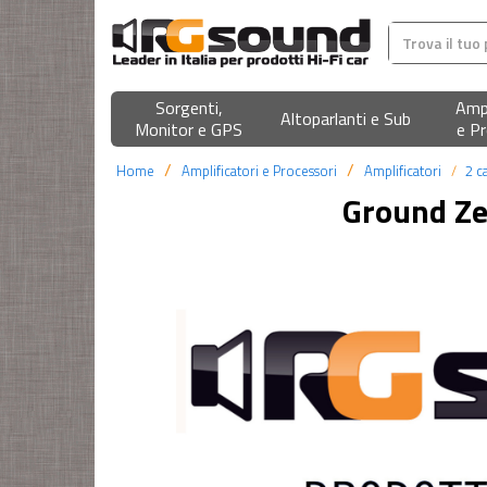
Sorgenti,
Ampl
Altoparlanti e Sub
Monitor e GPS
e Pr
Home
Amplificatori e Processori
Amplificatori
2 c
Ground Z