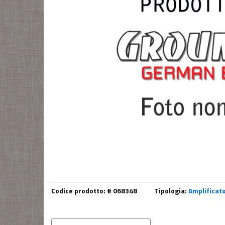
Codice prodotto: # 068348
Tipologia:
Amplificato