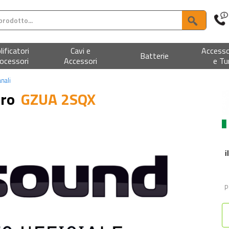
ificatori
Cavi e
Accesso
Batterie
ocessori
Accessori
e Tu
anali
ero
GZUA 2SQX
i
P