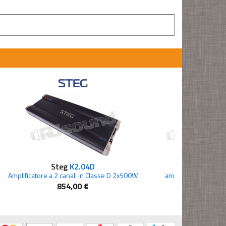
Steg
K2.04D
Steg
ST20
Amplificatore a 2 canali in Classe D 2x500W
amplificatori 2 cana
854,00 €
321,00 €