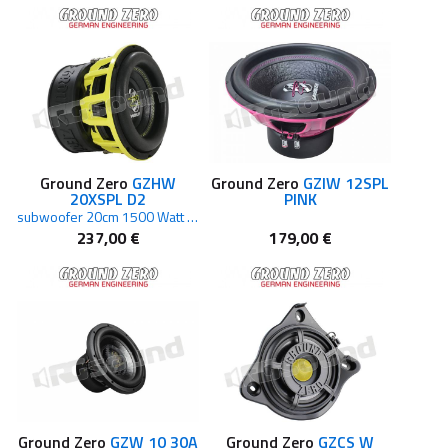
Ground Zero
GZHW
Ground Zero
GZIW 12SPL
20XSPL D2
PINK
subwoofer 20cm 1500 Watt SPL con doppia bobina 2 Ohm
237,00 €
179,00 €
Ground Zero
GZW 10 30A
Ground Zero
GZCS W