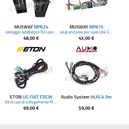
MUSWAY
MPK24
MUSWAY
MPK15
cablaggio adattatore ISO per Fiat, Dodge, Jeep dal 2011
plug and play per opel (dal 2014)
48,00 €
43,00 €
ETON
UG FIAT FDCW
Audio System
HLAC4 3m
Kit di cavi di collegamento Plug & Play per diffusore centrale, amplificatore e subwoofer
69,00 €
59,00 €