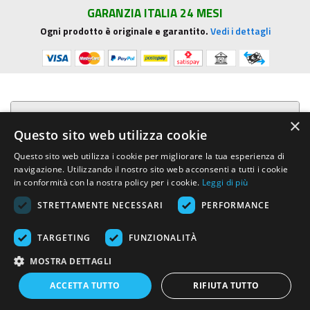
GARANZIA ITALIA 24 MESI
Ogni prodotto è originale e garantito.
Vedi i dettagli
Presentazione aziendale
×
Questo sito web utilizza cookie
Acquista su R.G. Sound
Questo sito web utilizza i cookie per migliorare la tua esperienza di
navigazione. Utilizzando il nostro sito web acconsenti a tutti i cookie
Trasparenza e sicurezza
in conformità con la nostra policy per i cookie.
Leggi di più
STRETTAMENTE NECESSARI
PERFORMANCE
Area Clienti
TARGETING
FUNZIONALITÀ
R.G. Sound di Rosini Guido
- Via E.Mattei, 4 - 53041 ASCIANO (Siena)
MOSTRA DETTAGLI
- Tel. e Fax (+39) 0577.716097 - Partita IVA IT01002570529 REA SI-
113696
ACCETTA TUTTO
RIFIUTA TUTTO
Created by:
Advinser