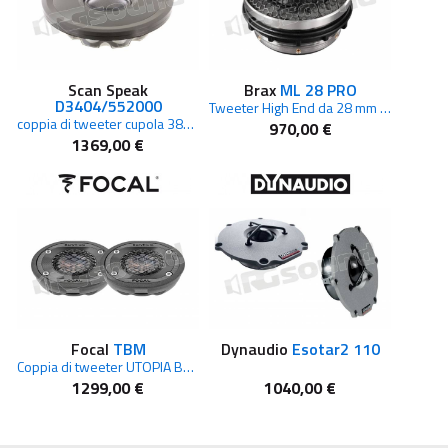
Scan Speak
Brax
ML 28 PRO
D3404/552000
Tweeter High End da 28 mm con cupola in seta serie Matrix
coppia di tweeter cupola 38mm e bobina vocale ellittica
970,00 €
1369,00 €
Focal
TBM
Dynaudio
Esotar2 110
Coppia di tweeter UTOPIA BE M
1299,00 €
1040,00 €