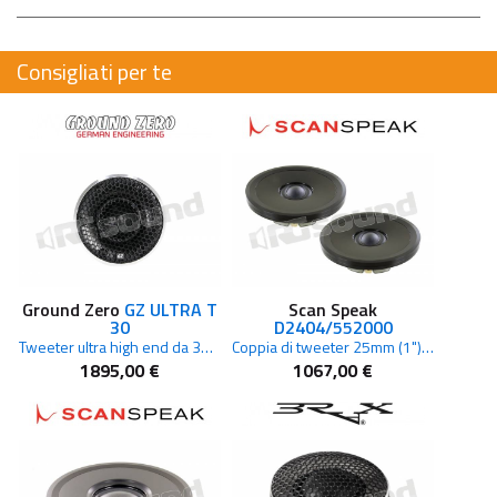
Consigliati per te
Ground Zero
GZ ULTRA T
Scan Speak
30
D2404/552000
Tweeter ultra high end da 30 mm
Coppia di tweeter 25mm (1") 4 Ohm
1895,00 €
1067,00 €