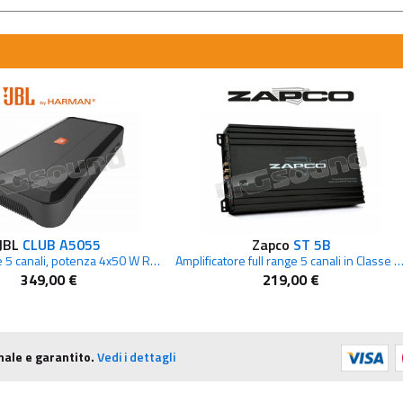
JBL
CLUB A5055
Zapco
ST 5B
amplificatore 5 canali, potenza 4x50 W RMS a 4 Ohm + 1x500 W RMS a 2 Ohm
Amplificatore full range 5 canali in Clas
349,00 €
219,00 €
nale e garantito.
Vedi i dettagli