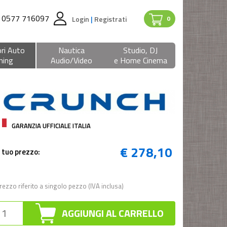
0577 716097
Login
|
Registrati
0
ri Auto
Nautica
Studio, DJ
ning
Audio/Video
e Home Cinema
GARANZIA UFFICIALE ITALIA
€ 278,10
l tuo prezzo:
rezzo riferito a singolo pezzo (IVA inclusa)
AGGIUNGI AL CARRELLO