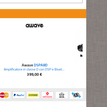
Awave
DSPA8D
ESX
HXE750
se AB
Amplificatore in classe D con DSP e Bluetooth integrato, 6x50w rms
399,00 €
220,00 €