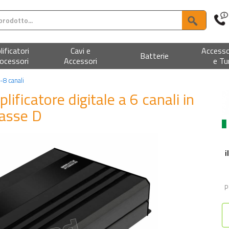
ificatori
Cavi e
Accesso
Batterie
ocessori
Accessori
e Tu
-8 canali
lificatore digitale a 6 canali in
lasse D
i
P