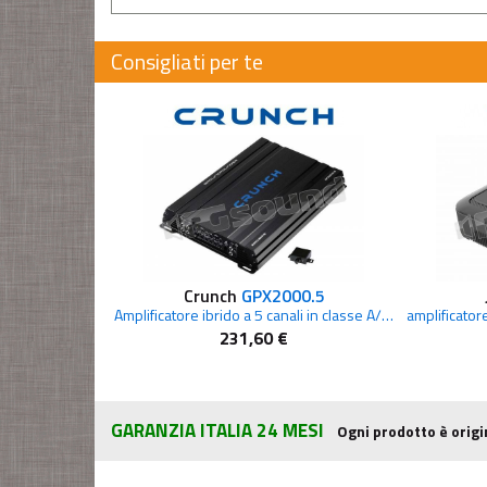
Consigliati per te
Crunch
GPX2000.5
Amplificatore ibrido a 5 canali in classe A/B e D
231,60 €
GARANZIA ITALIA 24 MESI
Ogni prodotto è origi