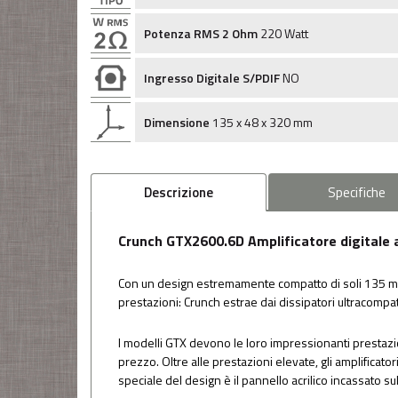
Potenza RMS 2 Ohm
220 Watt
Ingresso Digitale S/PDIF
NO
Dimensione
135 x 48 x 320 mm
Descrizione
Specifiche
Crunch GTX2600.6D Amplificatore digitale a 
Con un design estremamente compatto di soli 135 mm 
prestazioni: Crunch estrae dai dissipatori ultracomp
I modelli GTX devono le loro impressionanti prestazioni 
prezzo. Oltre alle prestazioni elevate, gli amplificator
speciale del design è il pannello acrilico incassato 