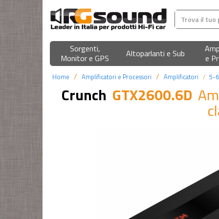
Sorgenti,
Ampl
Altoparlanti e Sub
Monitor e GPS
e Pr
Home
Amplificatori e Processori
Amplificatori
5-6
Crunch
GTX2600.6D
Amp
c