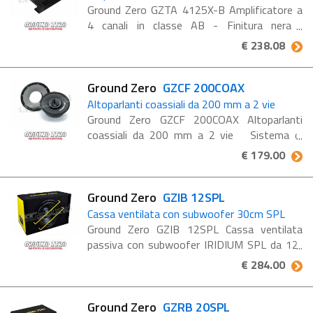
Ground Zero GZTA 4125X-B Amplificatore a
4 canali in classe AB - Finitura nera
L'amplificatore GZTA 4125X-B è progettato
€ 238.08
per garantire versatilità e potenza. Questo ...
Ground Zero
GZCF 200COAX
Altoparlanti coassiali da 200 mm a 2 vie
Ground Zero GZCF 200COAX Altoparlanti
coassiali da 200 mm a 2 vie Sistema di
altoparlanti coassiali a 2 vie da 200 mm con
€ 179.00
cono in carta e tweeter a tromba da 44,5
mm. Caratteristiche ...
Ground Zero
GZIB 12SPL
Cassa ventilata con subwoofer 30cm SPL
Ground Zero GZIB 12SPL Cassa ventilata
passiva con subwoofer IRIDIUM SPL da 12″
con porta frontale Custodia caricata con
€ 284.00
subwoofer SPL ventilato da 30 cm / 12"
Subwoofer GZIW ...
Ground Zero
GZRB 20SPL