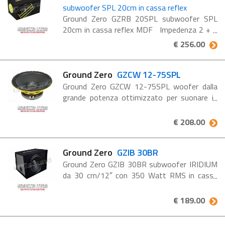
subwoofer SPL 20cm in cassa reflex
Ground Zero GZRB 20SPL subwoofer SPL
20cm in cassa reflex MDF Impedenza 2 + 2
Ohm Potenza RMS 500 Watt / SPL RMS
€ 256.00
1000 Watt Terminali push Dimensioni cassa
440 x 240 x 280 mm Subwoofer ...
Ground Zero
GZCW 12-75SPL
Ground Zero GZCW 12-75SPL woofer dalla
grande potenza ottimizzato per suonare in
casse reflex. Consigliato per competizioni
SPL, potenza RMS 400W - Max 800W.
€ 208.00
Caratteristiche GZCW 12-75SPL - ...
Ground Zero
GZIB 30BR
Ground Zero GZIB 30BR subwoofer IRIDIUM
da 30 cm/12″ con 350 Watt RMS in cassa
ventilata con porta dei bassi anteriore EFP e
parete posteriore angolata. Box ventilato
€ 189.00
caricato con subwoofer ...