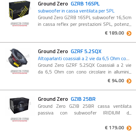
Ground Zero
GZRB 16SPL
subwoofer in cassa ventilata per SPL
Ground Zero GZRB 16SPL subwoofer 16,5cm
in cassa reflex per prestazioni SPL, potenza
700 W Subwoofer GZRW 6XSPL da 6,5″ in
€ 189.00
cassa ventilata realizzata in legno massiccio.
Terminali push. Ground ...
Ground Zero
GZRF 5.2SQX
Altoparlanti coassiali a 2 vie da 6,5 Ohm con cono circolare in alluminio spazzolato nero
Ground Zero GZRF 5.2SQX Coassiali a 2 vie
da 6,5 Ohm con cono circolare in alluminio
spazzolato nero Diffusori coassiali a 2 vie
€ 94.00
da 6,5″ con cono in alluminio spazzolato
circolare ...
Ground Zero
GZIB 25BR
Ground Zero GZIB 25BR cassa ventilata
passiva con subwoofer IRIDIUM da
25cm/10″, porta frontale EFP, lato
posteriore angolato, potenza 250 Watt
€ 179.00
RMS. Subwoofer GZIW 25 Box in legno