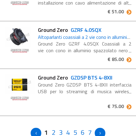
installazione con cavo alimentazione di alta
qualità 20 mm² e cavo RCA Kit di cablaggio
€ 51.00
di alta qualità Cavo 20 mm² / 4 AWG Filo ...
Ground Zero
GZRF 4.0SQX
Altoparlanti coassiali a 2 vie cono in alluminio nero
Ground Zero GZRF 4.0SQX Coassiali a 2
vie con cono in alluminio spazzolato nero
Diffusori coassiali a 2 vie da 4″ con cono in
€ 85.00
alluminio spazzolato nero e impedenza di 3
ohm Caratteristiche ...
Ground Zero
GZDSP BTS 4-8XII
Ground Zero GZDSP BTS 4-8XII interfaccia
USB per lo streaming di musica wireless
compatibile con i prodotti GZDSP (GZDSP 4-
8X & GZDSP 4-8XII) Interfaccia per
€ 75.00
streaming musicale wireless Compatibile ...
1
2
3
4
5
6
7