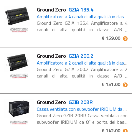
Terminale ...
Ground Zero
GZIA 135.4
Amplificatore a 4 canali di alta qualità in classe A/B
Ground Zero GZIA 135.4 Amplificatore a 4
canali di alta qualità in classe A/B
Amplificatore a 4 canali con circuito in classe
€ 159.00
A/B, crossover attivo integrato e dissipatore
anodizzato ...
Ground Zero
GZIA 200.2
Amplificatore a 2 canali di alta qualità in classe A/B
Ground Zero GZIA 200.2 Amplificatore a 2
canali di alta qualità in classe A/B
Amplificatore a 2 canali con circuito in classe
€ 151.00
A/B, crossover attivo integrato e dissipatore
anodizzato ...
Ground Zero
GZIB 20BR
Cassa ventilata con subwoofer IRIDIUM da 8'' e porta dei bassi anteriore EFP
Ground Zero GZIB 20BR Cassa ventilata con
subwoofer IRIDIUM da 8″ e porta dei bassi
anteriore EFP Caratteristiche Cabina
€ 142.00