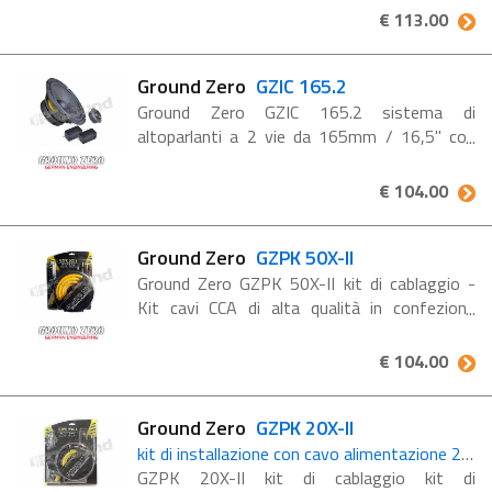
potenza da 6,5″ con cono in alluminio nero.
€ 113.00
Caratteristiche GZRK 165SQX Midwoofer ...
Ground Zero
GZIC 165.2
Ground Zero GZIC 165.2 sistema di
altoparlanti a 2 vie da 165mm / 16,5" con
cono HQPP leggero Caratteristiche
principali: Sistema di altoparlanti a
€ 104.00
componenti a 2 vie Cono HQPP con ...
Ground Zero
GZPK 50X-II
Ground Zero GZPK 50X-II kit di cablaggio -
Kit cavi CCA di alta qualità in confezione
blister - Cavo di alimentazione da 5,2 metri
per un'installazione ottimizzata -
€ 104.00
Portafusibili Mini-ANL Dettagli ...
Ground Zero
GZPK 20X-II
kit di installazione con cavo alimentazione 20 mm² (4 AWG)
GZPK 20X-II kit di cablaggio kit di