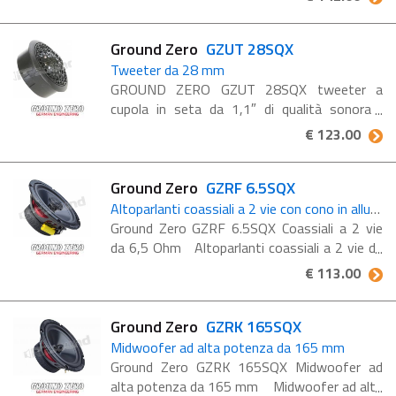
ventilata da 8″ con subwoofer carico
Subwoofer ...
Ground Zero
GZUT 28SQX
Tweeter da 28 mm
GROUND ZERO GZUT 28SQX tweeter a
cupola in seta da 1,1″ di qualità sonora
Caratteristiche principali Tweeter a cupola in
€ 123.00
seta da 28 mm/1,1 Alloggiamento per
montaggio ...
Ground Zero
GZRF 6.5SQX
Altoparlanti coassiali a 2 vie con cono in alluminio spazzolato nero
Ground Zero GZRF 6.5SQX Coassiali a 2 vie
da 6,5 Ohm Altoparlanti coassiali a 2 vie da
6,5″ con cono in alluminio nero spazzolato a
€ 113.00
forma circolare e impedenza di 3 ohm
Caratteristiche GZRF ...
Ground Zero
GZRK 165SQX
Midwoofer ad alta potenza da 165 mm
Ground Zero GZRK 165SQX Midwoofer ad
alta potenza da 165 mm Midwoofer ad alta