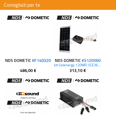
Consigliati per te
NDS DOMETIC
KF140320
NDS DOMETIC
KS120360
kit Solenergy 120WP, SCE360, Passatetto + PG
486,00 €
313,10 €