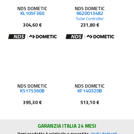
NDS DOMETIC
NDS DOMETIC
KL105F360
9620013482
Solar Controller
304,60 €
231,80 €
NDS DOMETIC
NDS DOMETIC
KS175360B
KF140320B
395,30 €
513,10 €
GARANZIA ITALIA 24 MESI
Ogni prodotto è originale e garantito.
Vedi i dettagli