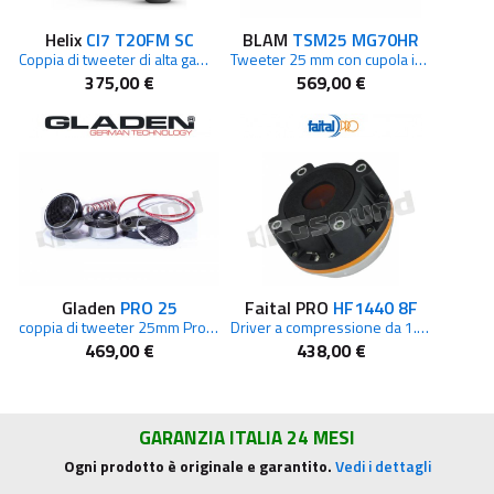
Helix
CI7 T20FM SC
BLAM
TSM25 MG70HR
Coppia di tweeter di alta gamma
Tweeter 25 mm con cupola in Magnesio
375,00 €
569,00 €
Gladen
PRO 25
Faital PRO
HF1440 8F
coppia di tweeter 25mm Pro Line per sistemi high end
Driver a compressione da 1.4" con magnete in Neodimio da 8ohm
469,00 €
438,00 €
GARANZIA ITALIA 24 MESI
Ogni prodotto è originale e garantito.
Vedi i dettagli