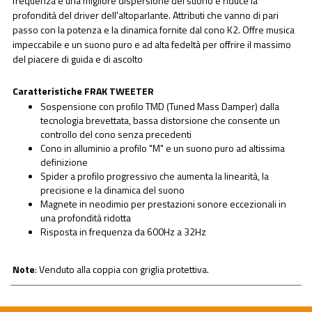
frequenza e una migliore dispersione del suono e riduce la
profondità del driver dell'altoparlante. Attributi che vanno di pari
passo con la potenza e la dinamica fornite dal cono K2. Offre musica
impeccabile e un suono puro e ad alta fedeltà per offrire il massimo
del piacere di guida e di ascolto
Caratteristiche FRAK TWEETER
Sospensione con profilo TMD (Tuned Mass Damper) dalla
tecnologia brevettata, bassa distorsione che consente un
controllo del cono senza precedenti
Cono in alluminio a profilo "M" e un suono puro ad altissima
definizione
Spider a profilo progressivo che aumenta la linearità, la
precisione e la dinamica del suono
Magnete in neodimio per prestazioni sonore eccezionali in
una profondità ridotta
Risposta in frequenza da 600Hz a 32Hz
Note
: Venduto alla coppia con griglia protettiva.