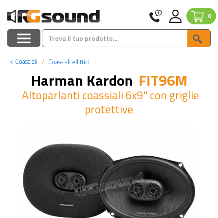
0
<
Coassiali
Coassiali ellittici
Harman Kardon
FIT96M
Altoparlanti coassiali 6x9" con griglie
protettive