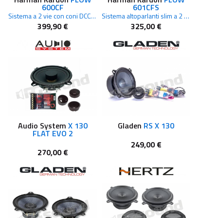
600CF
601CFS
Sistema a 2 vie con coni DCC Plus One e tweeter in seta 40kHz Hi Res Audio
Sistema altoparlanti slim a 2 vie 16,5cm Hi Res Audio
399,90 €
325,00 €
Audio System
X 130
Gladen
RS X 130
FLAT EVO 2
249,00 €
270,00 €