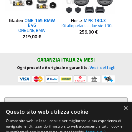
Gladen
ONE 165 BMW
Hertz
MPK 130.3
E46
Kit altoparlanti a due vie 130 mm Serie Mille Pro
ONE LINE, BMW
259,00 €
219,00 €
GARANZIA ITALIA 24 MESI
Ogni prodotto è originale e garantito.
Vedi i dettagli
Presentazione aziendale
×
Questo sito web utilizza cookie
Acquista su R.G. Sound
Questo sito web utilizza i cookie per migliorare la tua esperienza di
navigazione. Utilizzando il nostro sito web acconsenti a tutti i cookie
in conformità con la nostra policy per i cookie.
Leggi di più