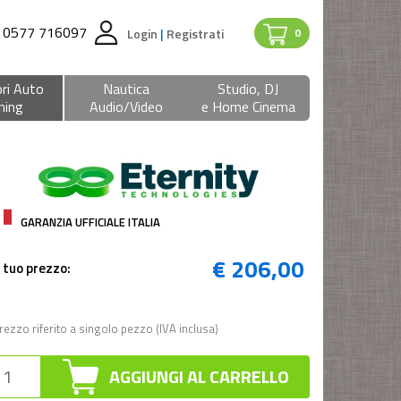
0577 716097
Login
|
Registrati
0
ri Auto
Nautica
Studio, DJ
ning
Audio/Video
e Home Cinema
GARANZIA UFFICIALE ITALIA
€ 206,00
l tuo prezzo:
rezzo riferito a singolo pezzo (IVA inclusa)
AGGIUNGI AL CARRELLO