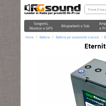
Sorgenti,
Ampl
Altoparlanti e Sub
Monitor e GPS
e Pr
Home
Batterie
Batterie per avviamento e servizi
B
Eterni