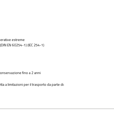
perative estreme
li (DIN EN 60254-1) (IEC 254-1)
conservazione fino a 2 anni
a a limitazioni per il trasporto da parte di: