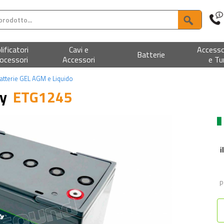
ificatori
Cavi e
Accesso
Batterie
ocessori
Accessori
e Tu
atterie GEL AGM e Liquido
ty
ETG1245
i
P