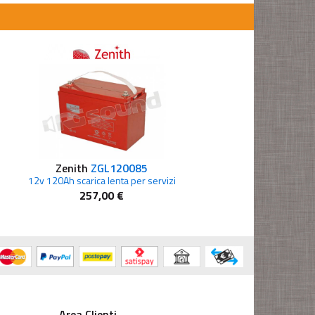
Zenith
ZGL120085
Trojan
T10
12v 120Ah scarica lenta per servizi
257,00 €
258,10 €
Area Clienti