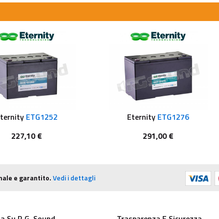
ternity
ETG1252
Eternity
ETG1276
227,10 €
291,00 €
nale e garantito.
Vedi i dettagli
a Su R.G. Sound
Trasparenza E Sicurezza