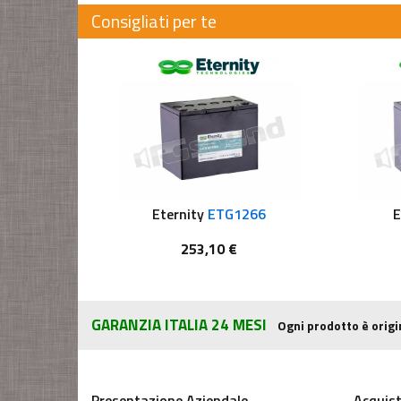
Consigliati per te
Eternity
ETG1266
E
253,10 €
GARANZIA ITALIA 24 MESI
Ogni prodotto è origi
Presentazione Aziendale
Acquist